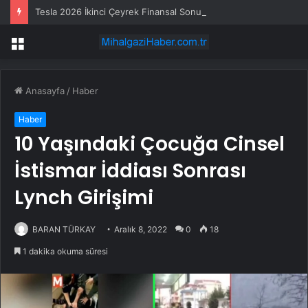
Tesla 2026 İkinci Çeyrek Finansal Sonuçlarını Açıkladı
Menü
Anasayfa
/
Haber
Haber
10 Yaşındaki Çocuğa Cinsel
İstismar İddiası Sonrası
Lynch Girişimi
BARAN TÜRKAY
Aralık 8, 2022
0
18
1 dakika okuma süresi