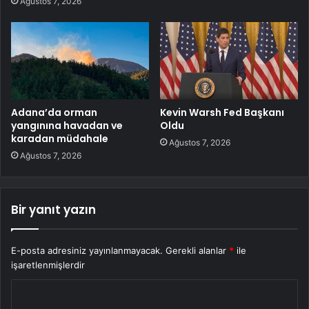
Ağustos 7, 2026
Adana’da orman
Kevin Warsh Fed Başkanı
yangınına havadan ve
Oldu
karadan müdahale
Ağustos 7, 2026
Ağustos 7, 2026
Bir yanıt yazın
E-posta adresiniz yayınlanmayacak.
Gerekli alanlar
*
ile
işaretlenmişlerdir
Y