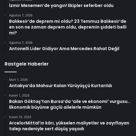
İzmir Menemen’de yangın! Ekipler seferber oldu
Ağustos 7, 2026
Balıkesir’de deprem mi oldu? 23 Temmuz Balıkesir’de
en son ne zaman deprem oldu, depremin şiddeti belli
mi?
Ağustos 7, 2026
Antonelli Lider Gidiyor Ama Mercedes Rahat Değil
Rastgele Haberler
Mart 1, 2026
Antakya’da Mahsur Kalan Yürüyüşçü Kurtarıldı
Kasım 1, 2025
Bakan Göktaş’tan Bursa’da ‘aile ve ekonomi’ vurgusu…
Ekonomik büyüme güçlü ailelerle mümkün
Kasım 10, 2022
ArcelorMittal’in kârı, yükselen maliyetler ve zayıflayan
talep nedeniyle sert düşüş yaşadı