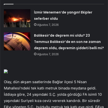
İzmir Menemen’de yangın! Ekipler
seferber oldu
Ağustos 7, 2026
Balıkesir’de deprem mi oldu? 23
Temmuz Balıkesir’de en son ne zaman
deprem oldu, depremin şiddeti belli mi?
Ağustos 7, 2026
Olay, dün akşam saatlerinde Bağlar ilçesi 5 Nisan
Mahallesi’ndeki tek katlı metruk binada meydana geldi.
İddiaya göre, 24 yaşındaki S.Ç. yolda gördüğü FA isimli 10
yaşındaki Suriyeli kıza ceviz vererek kandırdı. Bir süredir
FA’yı yöneten S.Ç., bulduğu metruk tek katlı eve girdi. FA’ya