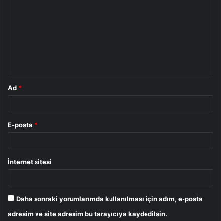
o
r
u
m
*
Ad
*
E-posta
*
İnternet sitesi
Daha sonraki yorumlarımda kullanılması için adım, e-posta
adresim ve site adresim bu tarayıcıya kaydedilsin.