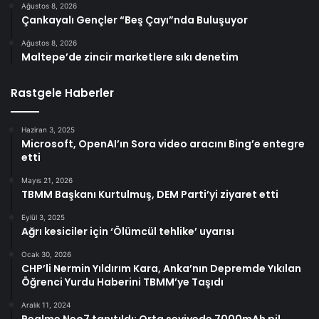
Ağustos 8, 2026
Çankayalı Gençler “Beş Çayı”nda Buluşuyor
Ağustos 8, 2026
Maltepe’de zincir marketlere sıkı denetim
Rastgele Haberler
Haziran 3, 2025
Microsoft, OpenAI’ın Sora video aracını Bing’e entegre
etti
Mayıs 21, 2026
TBMM Başkanı Kurtulmuş, DEM Parti’yi ziyaret etti
Eylül 3, 2025
Ağrı kesiciler için ‘Ölümcül tehlike’ uyarısı
Ocak 30, 2026
CHP’li Nermin Yıldırım Kara, Anka’nın Depremde Yıkılan
Öğrenci Yurdu Haberini TBMM’ye Taşıdı
Aralık 11, 2024
Realme Neo7 tanıtıldı: Orta seviyede 7000mAh pil,