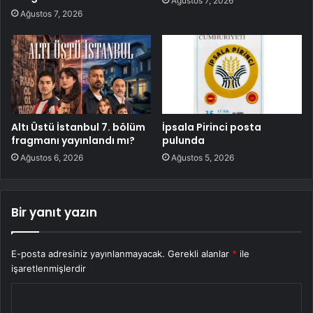
Ağustos 7, 2026
Ağustos 7, 2026
Altı Üstü İstanbul 7. bölüm
İpsala Pirinci posta
fragmanı yayınlandı mı?
pulunda
Ağustos 6, 2026
Ağustos 5, 2026
Bir yanıt yazın
E-posta adresiniz yayınlanmayacak.
Gerekli alanlar
*
ile
işaretlenmişlerdir
Y