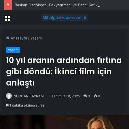
Başkan Özgökçen, Pekyatırmacı ve Bağcı Şefikcan Parkı’nda Vatandaşlarla Bir Araya Geldi
Menü
Anasayfa
/
Yaşam
Yaşam
10 yıl aranın ardından fırtına
gibi döndü: İkinci film için
anlaştı
NURCAN BAYRAM
Temmuz 18, 2025
0
0
1 dakika okuma süresi