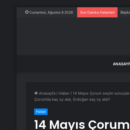
Başka
Cumartesi, Ağustos 8 2026
Son Dakika Haberleri
ANASAY
Anasayfa
/
Haber
/
14 Mayıs Çorum seçim sonuçları:
Çorum’da kaç oy aldı, Erdoğan kaç oy aldı?
Haber
14 Mayıs Çorum 