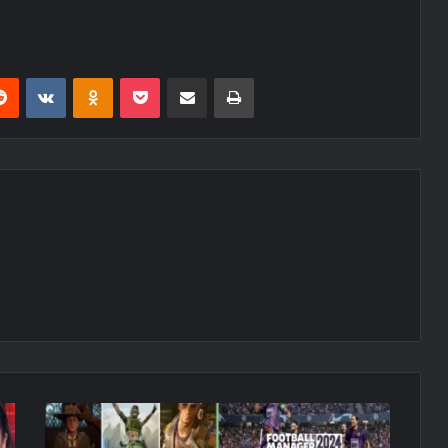
erest
Reddit
VKontakte
Odnoklassniki
Pocket
E-Posta ile paylaş
Yazdır