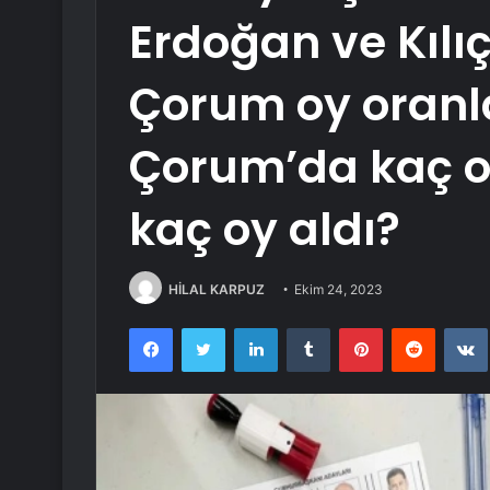
Erdoğan ve Kılı
Çorum oy oranla
Çorum’da kaç o
kaç oy aldı?
HİLAL KARPUZ
Ekim 24, 2023
Facebook
Twitter
LinkedIn
Tumblr
Pinterest
Reddit