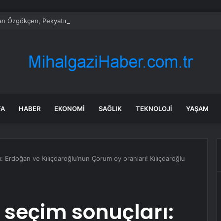
n Özgökçen, Pekyatırmacı ve Bağcı Şefikcan Parkı’nda Vatandaşlarla Bir 
FA
HABER
EKONOMI
SAĞLIK
TEKNOLOJI
YAŞAM
 Erdoğan ve Kılıçdaroğlu’nun Çorum oy oranları! Kılıçdaroğlu
seçim sonuçları: