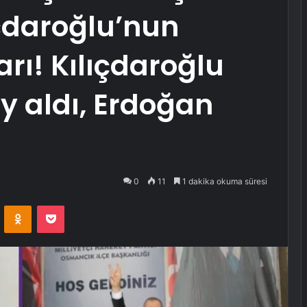
çdaroğlu’nun
rı! Kılıçdaroğlu
y aldı, Erdoğan
0
11
1 dakika okuma süresi
VKontakte
Odnoklassniki
Pocket