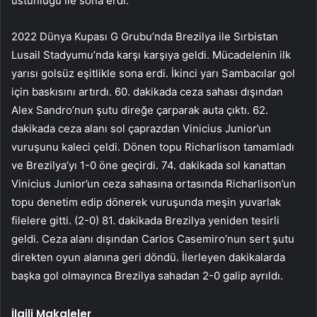
üstünlüğü ile sona erdi.
2022 Dünya Kupası G Grubu’nda Brezilya ile Sırbistan
Lusail Stadyumu’nda karşı karşıya geldi. Mücadelenin ilk
yarısı golsüz eşitlikle sona erdi. İkinci yarı Sambacılar gol
için baskısını artırdı. 60. dakikada ceza sahası dışından
Alex Sandro’nun şutu direğe çarparak auta çıktı. 62.
dakikada ceza alanı sol çaprazdan Vinicius Junior’un
vuruşunu kaleci çeldi. Dönen topu Richarlison tamamladı
ve Brezilya’yı 1-0 öne geçirdi. 74. dakikada sol kanattan
Vinicius Junior’un ceza sahasına ortasında Richarlison’un
topu denetim edip dönerek vuruşunda meşin yuvarlak
filelere gitti. (2-0) 81. dakikada Brezilya yeniden tesirli
geldi. Ceza alanı dışından Carlos Casemiro’nun sert şutu
direkten oyun alanına geri döndü. İlerleyen dakikalarda
başka gol olmayınca Brezilya sahadan 2-0 galip ayrıldı.
İlgili Makaleler