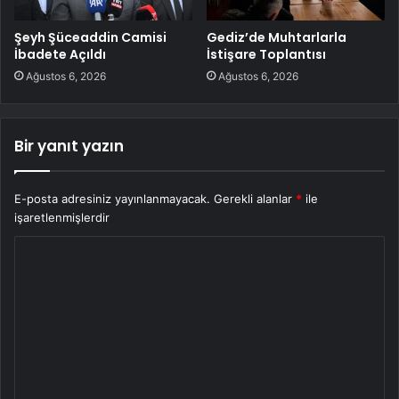
Şeyh Şüceaddin Camisi
Gediz’de Muhtarlarla
İbadete Açıldı
İstişare Toplantısı
Ağustos 6, 2026
Ağustos 6, 2026
Bir yanıt yazın
E-posta adresiniz yayınlanmayacak.
Gerekli alanlar
*
ile
işaretlenmişlerdir
Y
o
r
u
m
*