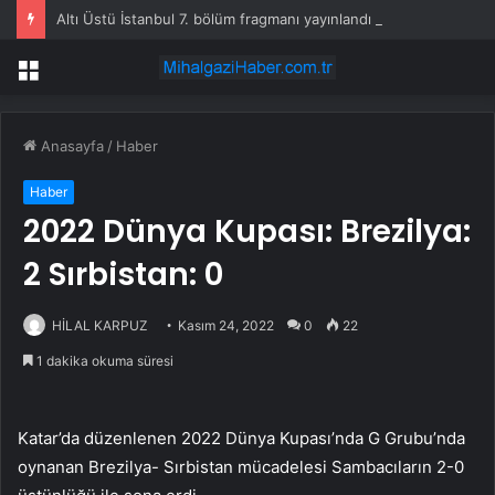
Altı Üstü İstanbul 7. bölüm fragmanı yayınlandı mı?
Menü
Anasayfa
/
Haber
Haber
2022 Dünya Kupası: Brezilya:
2 Sırbistan: 0
HİLAL KARPUZ
Kasım 24, 2022
0
22
1 dakika okuma süresi
Katar’da düzenlenen 2022 Dünya Kupası’nda G Grubu’nda
oynanan Brezilya- Sırbistan mücadelesi Sambacıların 2-0