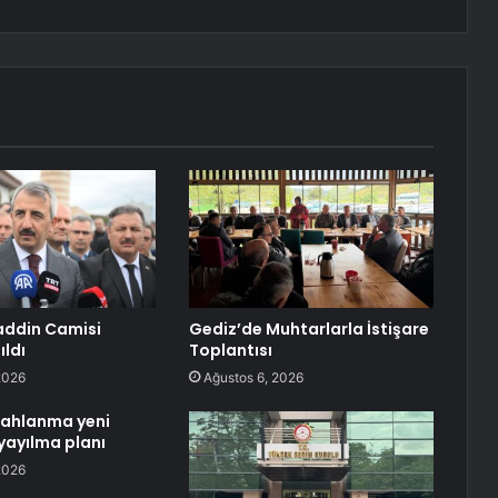
addin Camisi
Gediz’de Muhtarlarla İstişare
ıldı
Toplantısı
2026
Ağustos 6, 2026
lahlanma yeni
yayılma planı
2026