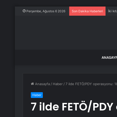
Türkiy
Perşembe, Ağustos 6 2026
Son Dakika Haberleri
ANASAY
Anasayfa
/
Haber
/
7 ilde FETÖ/PDY operasyonu: 18
Haber
7 ilde FETÖ/PDY