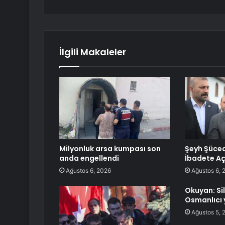
İlgili Makaleler
Milyonluk arsa kumpası son
Şeyh Şüce
anda engellendi
İbadete Aç
Ağustos 6, 2026
Ağustos 6, 
Okuyan: Si
Osmanlıcı 
Ağustos 5, 