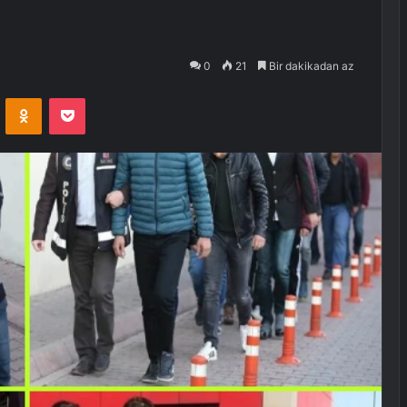
0
21
Bir dakikadan az
VKontakte
Odnoklassniki
Pocket