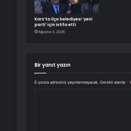
Kars’ta ilçe belediyesi ‘yeni
parti’ için istifa etti
Ağustos 5, 2026
Bir yanıt yazın
E-posta adresiniz yayınlanmayacak.
Gerekli alanlar
*
i
Y
o
r
u
m