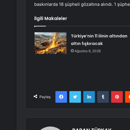
baskınlarda 18 şüpheli gözaltına alındı. 1 şüph
İlgili Makaleler
Türkiye’nin 11 ilinin altından
altın fışkıracak
Ağustos 6, 2026
Facebook
Twitter
LinkedIn
Tumblr
Pint
Paylaş