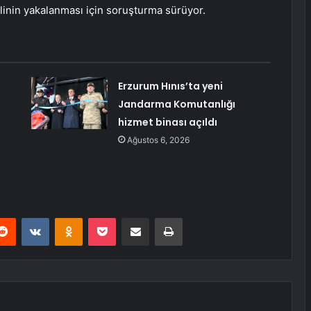
elinin yakalanması için soruşturma sürüyor.
Erzurum Hınıs’ta yeni
Jandarma Komutanlığı
hizmet binası açıldı
Ağustos 6, 2026
erest
Reddit
VKontakte
Odnoklassniki
Pocket
E-Posta ile paylaş
Yazdır