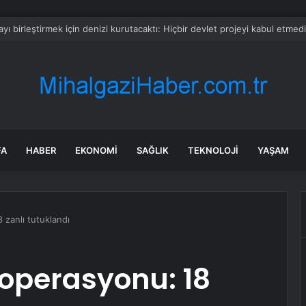
e’nin 11 ilinin altından altın fışkıracak
FA
HABER
EKONOMI
SAĞLIK
TEKNOLOJI
YAŞAM
 zanlı tutuklandı
 operasyonu: 18