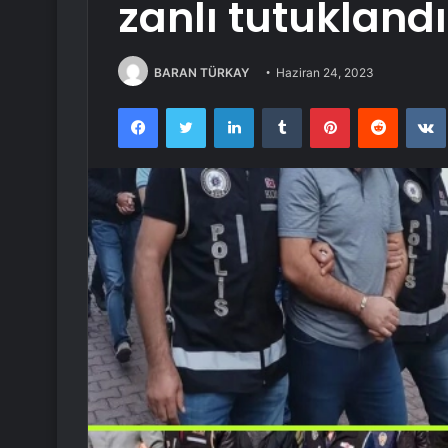
zanlı tutuklandı
BARAN TÜRKAY
Haziran 24, 2023
Facebook
Twitter
LinkedIn
Tumblr
Pinterest
Reddit