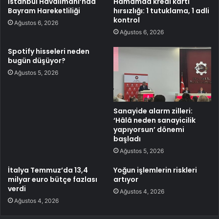
İstanbul Havalimanı’nda
Hamamda kredi kartı
Bayram Hareketliliği
hırsızlığı: 1 tutuklama, 1 adli
kontrol
Ağustos 6, 2026
Ağustos 6, 2026
Spotify hisseleri neden
bugün düşüyor?
Ağustos 5, 2026
Sanayide alarm zilleri:
‘Hâlâ neden sanayicilik
yapıyorsun’ dönemi
başladı
Ağustos 5, 2026
İtalya Temmuz’da 13,4
Yoğun işlemlerin riskleri
milyar euro bütçe fazlası
artıyor
verdi
Ağustos 4, 2026
Ağustos 4, 2026