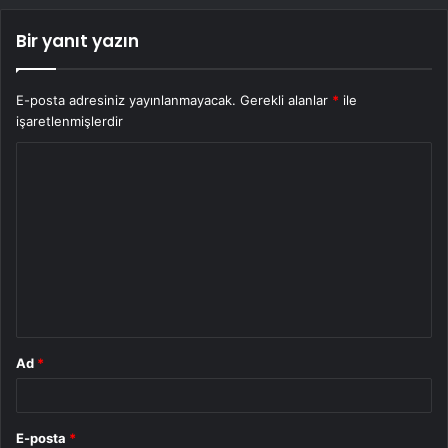
Bir yanıt yazın
E-posta adresiniz yayınlanmayacak.
Gerekli alanlar
*
ile
işaretlenmişlerdir
Y
o
r
u
m
*
Ad
*
E-posta
*