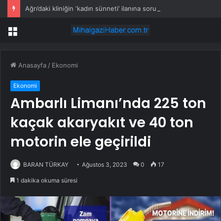
Ağrı’daki kliniğin ‘kadın sünneti’ ilanına soruşturma
Menü
Anasayfa
/
Ekonomi
Ekonomi
Ambarlı Limanı’nda 225 ton
kaçak akaryakıt ve 40 ton
motorin ele geçirildi
BARAN TÜRKAY
Ağustos 3, 2023
0
17
1 dakika okuma süresi