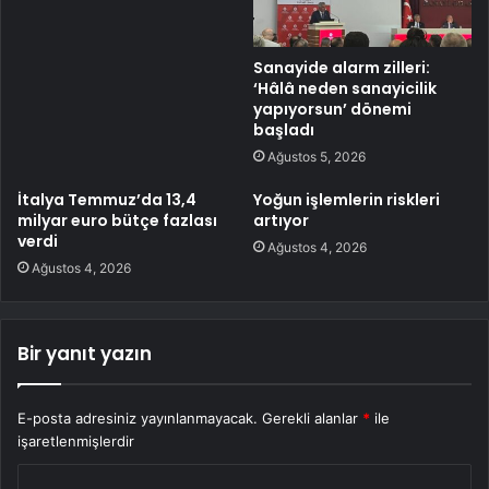
Sanayide alarm zilleri:
‘Hâlâ neden sanayicilik
yapıyorsun’ dönemi
başladı
Ağustos 5, 2026
İtalya Temmuz’da 13,4
Yoğun işlemlerin riskleri
milyar euro bütçe fazlası
artıyor
verdi
Ağustos 4, 2026
Ağustos 4, 2026
Bir yanıt yazın
E-posta adresiniz yayınlanmayacak.
Gerekli alanlar
*
ile
işaretlenmişlerdir
Y