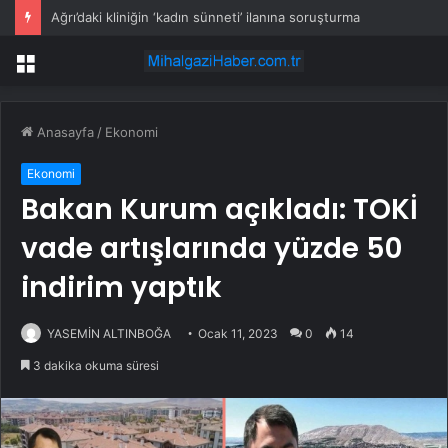
Ağrı’daki kliniğin ‘kadın sünneti’ ilanına soruşturma
Menü
Anasayfa
/
Ekonomi
Ekonomi
Bakan Kurum açıkladı: TOKİ
vade artışlarında yüzde 50
indirim yaptık
YASEMİN ALTINBOĞA
Ocak 11, 2023
0
14
3 dakika okuma süresi