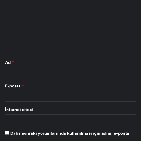
o
r
u
m
*
Ad
*
E-posta
*
İnternet sitesi
Daha sonraki yorumlarımda kullanılması için adım, e-posta