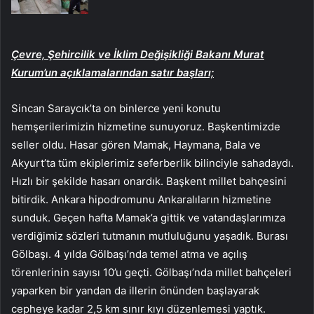
Çevre, Şehircilik ve İklim Değişikliği Bakanı Murat
Kurum’un açıklamalarından satır başları;
Sincan Saraycık’ta on binlerce yeni konutu
hemşerilerimizin hizmetine sunuyoruz. Başkentimizde
seller oldu. Hasar gören Mamak, Haymana, Bala ve
Akyurt’ta tüm ekiplerimiz seferberlik bilinciyle sahadaydı.
Hızlı bir şekilde hasarı onardık. Başkent millet bahçesini
bitirdik. Ankara hipodromunu Ankaralıların hizmetine
sunduk. Geçen hafta Mamak’a gittik ve vatandaşlarımıza
verdiğimiz sözleri tutmanın mutluluğunu yaşadık. Burası
Gölbaşı. 4 yılda Gölbaşı’nda temel atma ve açılış
törenlerinin sayısı 10’u geçti. Gölbaşı’nda millet bahçeleri
yaparken bir yandan da illerin önünden başlayarak
cepheye kadar 2,5 km sınır kıyı düzenlemesi yaptık.