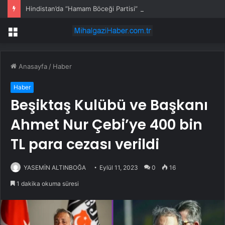
Hindistan’da “Hamam Böceği Partisi” Protestoları Büyüyor… Ana Muhalefet Partisi de Sokağa İndi
Menü
Anasayfa
/
Haber
Haber
Beşiktaş Kulübü ve Başkanı
Ahmet Nur Çebi’ye 400 bin
TL para cezası verildi
YASEMİN ALTINBOĞA
Eylül 11, 2023
0
16
1 dakika okuma süresi