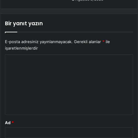
Bir yanıt yazın
E-posta adresiniz yayınlanmayacak.
Gerekli alanlar
*
ile
işaretlenmişlerdir
Y
o
r
u
m
*
Ad
*