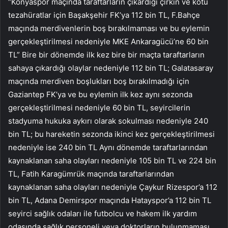
“Konyaspor maçında taraftarların çıkardığı çirkin ve kötü
tezahüratlar için Başakşehir FK’ya 112 bin TL, F.Bahçe
maçında merdivenlerin boş bırakılmaması ve bu eylemin
gerçekleştirilmesi nedeniyle MKE Ankaragücü’ne 60 bin
TL” Bire bir dönemde ilk kez bire bir maçta taraftarların
sahaya çıkardığı olaylar nedeniyle 112 bin TL; Galatasaray
maçında merdiven boşlukları boş bırakılmadığı için
Gaziantep FK’ya ve bu eylemin ilk kez aynı sezonda
gerçekleştirilmesi nedeniyle 60 bin TL, seyircilerin
stadyuma hukuka aykırı olarak sokulması nedeniyle 240
bin TL; bu hareketin sezonda ikinci kez gerçekleştirilmesi
nedeniyle ise 240 bin TL Aynı dönemde taraftarlarından
kaynaklanan saha olayları nedeniyle 105 bin TL ve 224 bin
TL, Fatih Karagümrük maçında taraftarlarından
kaynaklanan saha olayları nedeniyle Çaykur Rizespor’a 112
bin TL, Adana Demirspor maçında Hatayspor’a 112 bin TL
seyirci sağlık odaları ile futbolcu ve hakem ilk yardım
odasında sağlık personeli veya doktorların bulunmaması