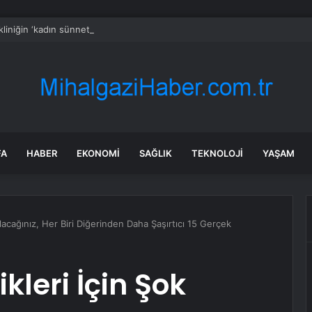
 kliniğin ‘kadın sünneti’ ilanına soruşturma
FA
HABER
EKONOMI
SAĞLIK
TEKNOLOJI
YAŞAM
lacağınız, Her Biri Diğerinden Daha Şaşırtıcı 15 Gerçek
kleri İçin Şok