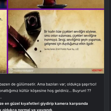
e bazen de gülümsetir. Ama bazıları var; oldukça şaşırtıcı!
e donattığımız kültür köşesine hoş geldiniz… Buyrun! ??
…
ze en güzel kıyafetleri giydirip kamera karşısında
k oldukça normal ve yaygındı.