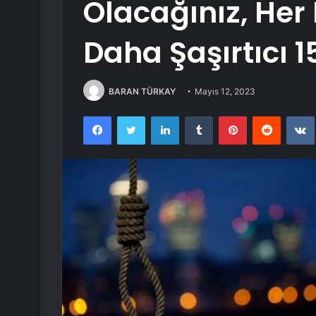
Olacağınız, Her 
Daha Şaşırtıcı 
BARAN TÜRKAY
Mayıs 12, 2023
Facebook
Twitter
LinkedIn
Tumblr
Pinterest
Reddit