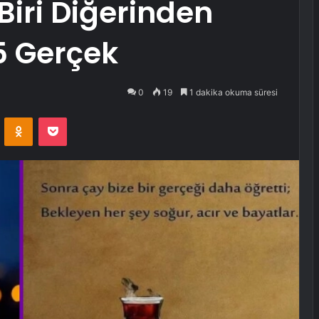
Biri Diğerinden
15 Gerçek
0
19
1 dakika okuma süresi
VKontakte
Odnoklassniki
Pocket