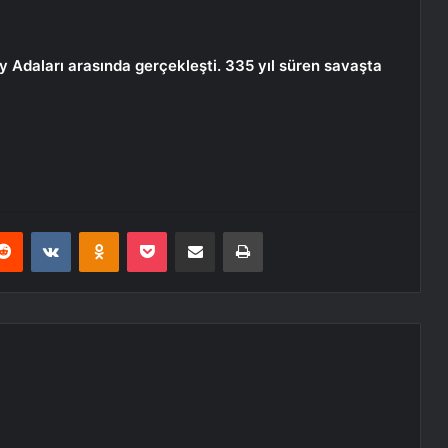
ly Adaları arasında gerçekleşti. 335 yıl süren savaşta
erest
Reddit
VKontakte
Odnoklassniki
Pocket
E-Posta ile paylaş
Yazdır