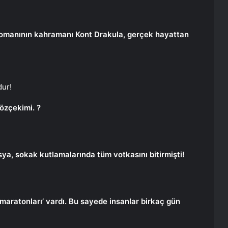
ı romanının kahramanı Kont Drakula, gerçek hayattan
dur!
 özçekimi. ?
usya, sokak kutlamalarında tüm votkasını bitirmişti!
aratonları’ vardı. Bu sayede insanlar birkaç gün