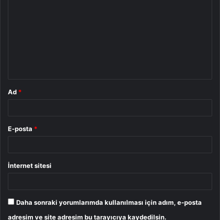
o
r
u
m
*
Ad
*
E-posta
*
İnternet sitesi
Daha sonraki yorumlarımda kullanılması için adım, e-posta
adresim ve site adresim bu tarayıcıya kaydedilsin.