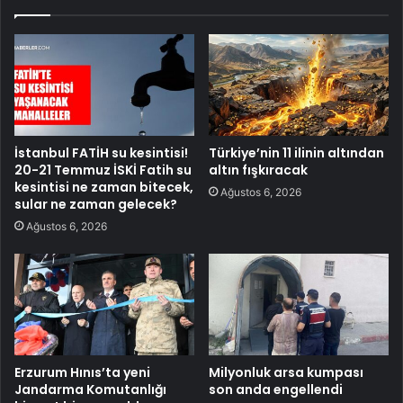
İstanbul FATİH su kesintisi!
Türkiye’nin 11 ilinin altından
20-21 Temmuz İSKİ Fatih su
altın fışkıracak
kesintisi ne zaman bitecek,
Ağustos 6, 2026
sular ne zaman gelecek?
Ağustos 6, 2026
Erzurum Hınıs’ta yeni
Milyonluk arsa kumpası
Jandarma Komutanlığı
son anda engellendi