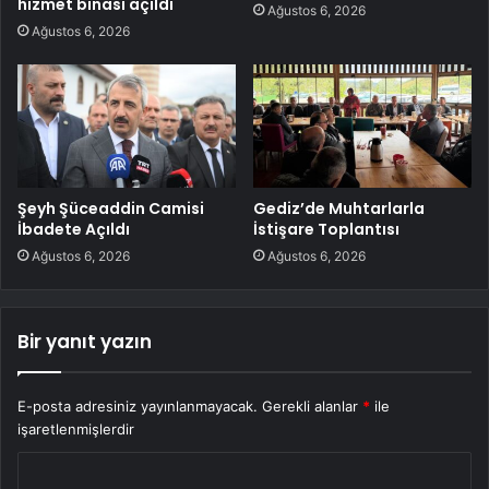
hizmet binası açıldı
Ağustos 6, 2026
Ağustos 6, 2026
Şeyh Şüceaddin Camisi
Gediz’de Muhtarlarla
İbadete Açıldı
İstişare Toplantısı
Ağustos 6, 2026
Ağustos 6, 2026
Bir yanıt yazın
E-posta adresiniz yayınlanmayacak.
Gerekli alanlar
*
ile
işaretlenmişlerdir
Y