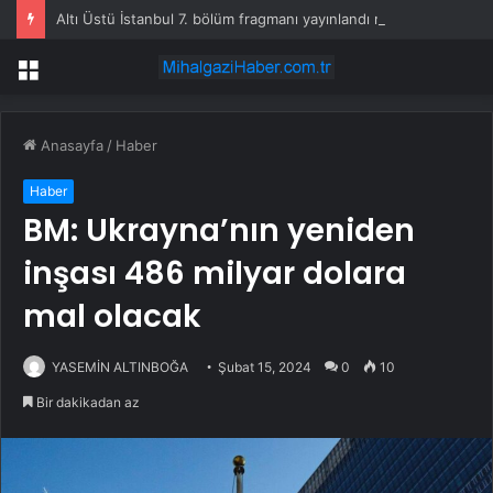
Altı Üstü İstanbul 7. bölüm fragmanı yayınlandı mı?
Menü
Anasayfa
/
Haber
Haber
BM: Ukrayna’nın yeniden
inşası 486 milyar dolara
mal olacak
YASEMİN ALTINBOĞA
Şubat 15, 2024
0
10
Bir dakikadan az