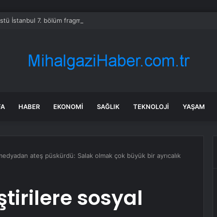
Üstü İstanbul 7. bölüm fragmanı yayınlandı mı?
FA
HABER
EKONOMI
SAĞLIK
TEKNOLOJI
YAŞAM
 medyadan ateş püskürdü: Salak olmak çok büyük bir ayrıcalık
tirilere sosyal