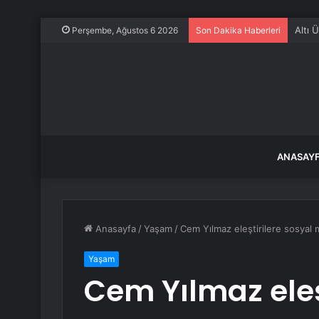
Altı 
Perşembe, Ağustos 6 2026
Son Dakika Haberleri
ANASAY
Anasayfa
/
Yaşam
/
Cem Yılmaz eleştirilere sosyal
Yaşam
Cem Yılmaz eleş