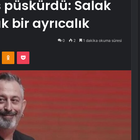
 püskürdü: Salak
 bir ayrıcalık
0
2
1 dakika okuma süresi
VKontakte
Odnoklassniki
Pocket