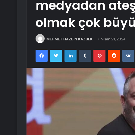
medyadan ateş
olmak çok büyük
MEHMET HAZBİN KAZBEK
Nisan 21, 2024
Facebook
Twitter
LinkedIn
Tumblr
Pinterest
Reddit