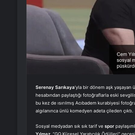
Serenay Sarıkaya
‘yla bir dönem aşk yaşayan
hesabından paylaştığı fotoğraflarla eski sevgi
bu kez de ısırılmış Acıbadem kurabiyesi fotoğra
algılanınca ünlü komedyen adeta çileden çıktı.
Sosyal medyadan sık sık tarif ve
spor
paylaşıml
Yılmaz
, “GQ Küresel Yaratıcılık Ödülleri” gece