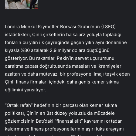
Londra Menkul Kıymetler Borsası Grubu’nun (LSEG)
istatistikleri, Çinli şirketlerin halka arz yoluyla topladığı
fonların bu yılın ilk çeyreğinde geçen yılın aynı dönemine
kıyasla %80 azalarak 2,9 milyar dolara düştüğünü
gösteriyor. Bu rakamlar, Pekin’in servet uçurumunu
daraltma çabası doğrultusunda maaşları ve ikramiyeleri
azaltan ve daha mütevazı bir profesyonel imajı teşvik eden
Çinli finans firmaları içindeki daha geniş kemer sıkma
eğilimini yansıtıyor.
“Ortak refah” hedefinin bir parçası olan kemer sıkma
politikası, Çin’in en üst düzey yolsuzlukla mücadele
gözlemcisinin Batı’daki “finansal elit” kavramını ortadan
kaldırma ve finans profesyonellerinin aşırı lüks arayışını