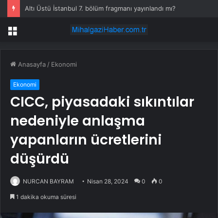
Altı Üstü İstanbul 7. bölüm fragmanı yayınlandı mı?
Menü
Anasayfa
/
Ekonomi
Ekonomi
CICC, piyasadaki sıkıntılar
nedeniyle anlaşma
yapanların ücretlerini
düşürdü
NURCAN BAYRAM
Nisan 28, 2024
0
0
1 dakika okuma süresi