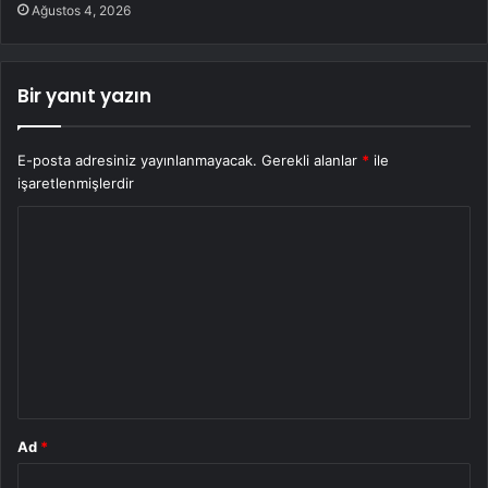
Ağustos 4, 2026
Bir yanıt yazın
E-posta adresiniz yayınlanmayacak.
Gerekli alanlar
*
ile
işaretlenmişlerdir
Y
o
r
u
m
*
Ad
*