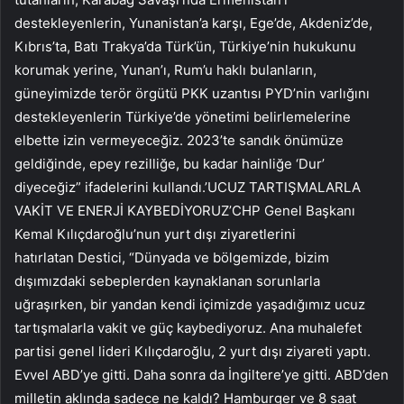
destekleyenlerin, Yunanistan’a karşı, Ege’de, Akdeniz’de,
Kıbrıs’ta, Batı Trakya’da Türk’ün, Türkiye’nin hukukunu
korumak yerine, Yunan’ı, Rum’u haklı bulanların,
güneyimizde terör örgütü PKK uzantısı PYD’nin varlığını
destekleyenlerin Türkiye’de yönetimi belirlemelerine
elbette izin vermeyeceğiz. 2023’te sandık önümüze
geldiğinde, epey rezilliğe, bu kadar hainliğe ‘Dur’
diyeceğiz” ifadelerini kullandı.’UCUZ TARTIŞMALARLA
VAKİT VE ENERJİ KAYBEDİYORUZ’CHP Genel Başkanı
Kemal Kılıçdaroğlu’nun yurt dışı ziyaretlerini
hatırlatan Destici, “Dünyada ve bölgemizde, bizim
dışımızdaki sebeplerden kaynaklanan sorunlarla
uğraşırken, bir yandan kendi içimizde yaşadığımız ucuz
tartışmalarla vakit ve güç kaybediyoruz. Ana muhalefet
partisi genel lideri Kılıçdaroğlu, 2 yurt dışı ziyareti yaptı.
Evvel ABD’ye gitti. Daha sonra da İngiltere’ye gitti. ABD’den
milletin aklında sadece ne kaldı? Hamburger ve 8 saat