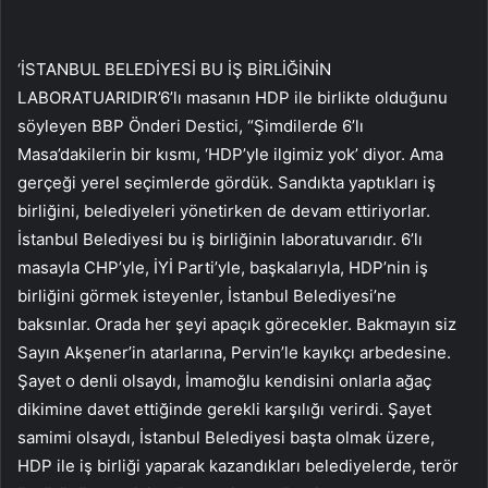
‘İSTANBUL BELEDİYESİ BU İŞ BİRLİĞİNİN
LABORATUARIDIR’6’lı masanın HDP ile birlikte olduğunu
söyleyen BBP Önderi Destici, “Şimdilerde 6’lı
Masa’dakilerin bir kısmı, ‘HDP’yle ilgimiz yok’ diyor. Ama
gerçeği yerel seçimlerde gördük. Sandıkta yaptıkları iş
birliğini, belediyeleri yönetirken de devam ettiriyorlar.
İstanbul Belediyesi bu iş birliğinin laboratuvarıdır. 6’lı
masayla CHP’yle, İYİ Parti’yle, başkalarıyla, HDP’nin iş
birliğini görmek isteyenler, İstanbul Belediyesi’ne
baksınlar. Orada her şeyi apaçık görecekler. Bakmayın siz
Sayın Akşener’in atarlarına, Pervin’le kayıkçı arbedesine.
Şayet o denli olsaydı, İmamoğlu kendisini onlarla ağaç
dikimine davet ettiğinde gerekli karşılığı verirdi. Şayet
samimi olsaydı, İstanbul Belediyesi başta olmak üzere,
HDP ile iş birliği yaparak kazandıkları belediyelerde, terör