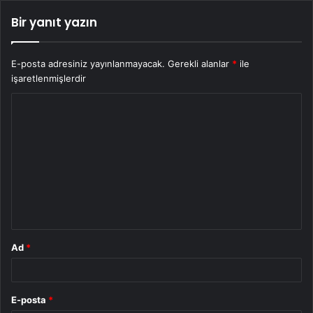
Bir yanıt yazın
E-posta adresiniz yayınlanmayacak.
Gerekli alanlar
*
ile
işaretlenmişlerdir
Y
o
r
u
m
*
Ad
*
E-posta
*