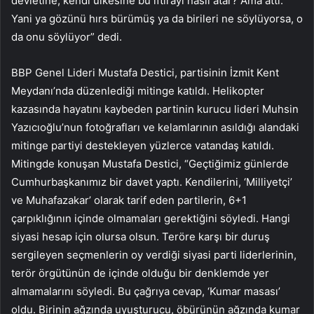
devletine, kendi ülkesine bu iftirayı nasıl atar? Ama attı.
Yani ya gözünü hırs bürümüş ya da birileri ne söylüyorsa, o
da onu söylüyor” dedi.
BBP Genel Lideri Mustafa Destici, partisinin İzmit Kent
Meydanı’nda düzenlediği mitinge katıldı. Helikopter
kazasında hayatını kaybeden partinin kurucu lideri Muhsin
Yazıcıoğlu’nun fotoğrafları ve kelamlarının asıldığı alandaki
mitinge partiyi destekleyen yüzlerce vatandaş katıldı.
Mitingde konuşan Mustafa Destici, “Geçtiğimiz günlerde
Cumhurbaşkanımız bir davet yaptı. Kendilerini, ‘Milliyetçi’
ve Muhafazakar’ olarak tarif eden partilerin, 6+1
çarpıklığının içinde olmamaları gerektiğini söyledi. Hangi
siyasi hesap için olursa olsun. Teröre karşı bir duruş
sergileyen seçmenlerin oy verdiği siyasi parti liderlerinin,
terör örgütünün de içinde olduğu bir denklemde yer
almamalarını söyledi. Bu çağrıya cevap, ‘Kumar masası’
oldu. Birinin ağzında uyuşturucu, öbürünün ağzında kumar