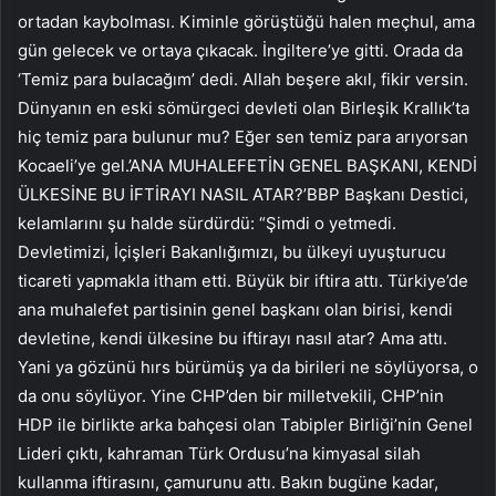
ortadan kaybolması. Kiminle görüştüğü halen meçhul, ama
gün gelecek ve ortaya çıkacak. İngiltere’ye gitti. Orada da
‘Temiz para bulacağım’ dedi. Allah beşere akıl, fikir versin.
Dünyanın en eski sömürgeci devleti olan Birleşik Krallık’ta
hiç temiz para bulunur mu? Eğer sen temiz para arıyorsan
Kocaeli’ye gel.’ANA MUHALEFETİN GENEL BAŞKANI, KENDİ
ÜLKESİNE BU İFTİRAYI NASIL ATAR?’BBP Başkanı Destici,
kelamlarını şu halde sürdürdü: “Şimdi o yetmedi.
Devletimizi, İçişleri Bakanlığımızı, bu ülkeyi uyuşturucu
ticareti yapmakla itham etti. Büyük bir iftira attı. Türkiye’de
ana muhalefet partisinin genel başkanı olan birisi, kendi
devletine, kendi ülkesine bu iftirayı nasıl atar? Ama attı.
Yani ya gözünü hırs bürümüş ya da birileri ne söylüyorsa, o
da onu söylüyor. Yine CHP’den bir milletvekili, CHP’nin
HDP ile birlikte arka bahçesi olan Tabipler Birliği’nin Genel
Lideri çıktı, kahraman Türk Ordusu’na kimyasal silah
kullanma iftirasını, çamurunu attı. Bakın bugüne kadar,