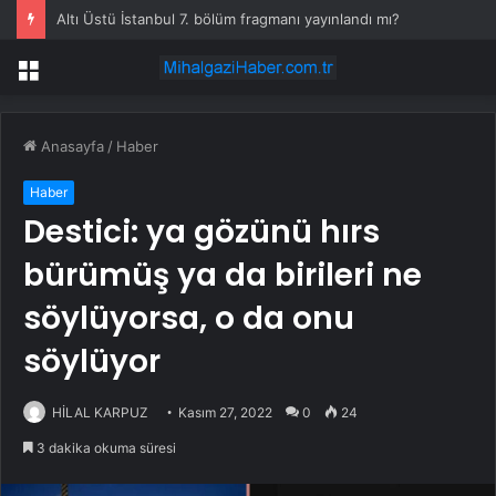
Altı Üstü İstanbul 7. bölüm fragmanı yayınlandı mı?
Menü
Anasayfa
/
Haber
Haber
Destici: ya gözünü hırs
bürümüş ya da birileri ne
söylüyorsa, o da onu
söylüyor
HİLAL KARPUZ
Kasım 27, 2022
0
24
3 dakika okuma süresi