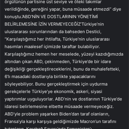
örgütünün partisine üst seviye ve öteki takımlar
verildiğinde, gereğini yapar, buna müsaade etmezdi” diye
konuştu.’ABD’NİN VE DOSTLARININ YÖNETİMİ
BELİRLEMESİNE İZİN VERMEYECEĞİZ’Türkiye’nin
uluslararası sorunlarından da bahseden Destici,
“Karşılaştığımız her ihtilafta, Türkiye’nin uluslararası
hasımları maalesef içimizde taraftar bulabiliyor.
Karşılaştığımız hemen her meselede, yüzeyi kazıdığımızda
altından çıkan ABD, çekinmeden, Türkiye’de bir idare
değişikliği gerçekleştireceklerini, bunu da muhalefetteki,
6’lı masadaki dostlarıyla birlikte yapacaklarını
söyleyebiliyor. Bunu gerçekleştirmek için uydurma
gerekçelerle Türkiye’ye ekonomik, askeri, siyasi
yaptırımlar uyguluyorlar. ABD’nin ve dostlarının Türkiye’de
idaresi belirlemesine elbette müsaade vermeyeceğiz.
ABD’yle problem yaşarken Biden’dan taraf olanların,
Fransa’yla karşı karşıya geldiğimizde Macron’un tarafını
tutanların, Karabağ Savaşı’nda Ermenistan’ı