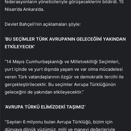
federasyonların yöneticileriyle görüşeceklerini bildirdi. 15
Nisan’da Ankara’da.
Devlet Bahçeli’nin açıklamaları şöyle:
‘BU SEÇİMLER TÜRK AVRUPA’NIN GELECEĞİNİ YAKINDAN
ETKİLEYECEK’
“14 Mayıs Cumhurbaşkanlığı ve Milletvekilliği Seçimleri,
yurt içinde ve yurt dışında yaşam ve var olma mücadelesi
veren Türk vatandaşlarının özgür ve demokratik tercihi ile
gerçekleştirilecektir. Bu seçimler Avrupa Türklüğünün
geleceğini de yakından etkileyecektir.”
‘AVRUPA TÜRKÜ ELİMİZDEKİ TAŞIMIZ’
“Sayıları 6 milyonu bulan Avrupa Türklüğü, bizim için
dünyaya dönük yüzümüz, milli ve manevi değerleriyle