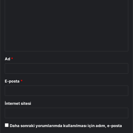
o
r
u
m
*
Ad
*
E-posta
*
İnternet sitesi
Daha sonraki yorumlarımda kullanılması için adım, e-posta