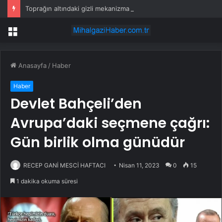
Toprağın altındaki gizli mekanizma keşfedildi: Tohumlar yağmuru duyabiliyormuş
Menü
Anasayfa
/
Haber
Haber
Devlet Bahçeli’den
Avrupa’daki seçmene çağrı:
Gün birlik olma günüdür
RECEP GANİ MESCİ HAFTACI
Nisan 11, 2023
0
15
1 dakika okuma süresi