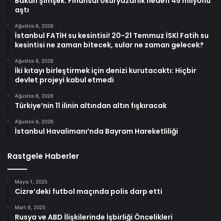
Bakan Şimşek: Finansal okuryazarlık hedefi 45 milyonu
aştı
Ağustos 6, 2026
İstanbul FATİH su kesintisi! 20-21 Temmuz İSKİ Fatih su
kesintisi ne zaman bitecek, sular ne zaman gelecek?
Ağustos 6, 2026
İki kıtayı birleştirmek için denizi kurutacaktı: Hiçbir
devlet projeyi kabul etmedi
Ağustos 6, 2026
Türkiye’nin 11 ilinin altından altın fışkıracak
Ağustos 6, 2026
İstanbul Havalimanı’nda Bayram Hareketliliği
Rastgele Haberler
Mayıs 1, 2025
Cizre’deki futbol maçında polis darp etti
Mart 6, 2025
Rusya ve ABD İlişkilerinde İşbirliği Öncelikleri