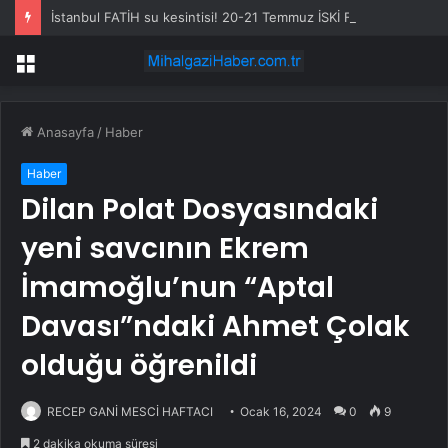
İstanbul FATİH su kesintisi! 20-21 Temmuz İSKİ Fatih su kesintisi ne zaman bitecek, sular ne zaman gelecek?
Menü
Anasayfa
/
Haber
Haber
Dilan Polat Dosyasındaki
yeni savcının Ekrem
İmamoğlu’nun “Aptal
Davası”ndaki Ahmet Çolak
olduğu öğrenildi
RECEP GANİ MESCİ HAFTACI
Ocak 16, 2024
0
9
2 dakika okuma süresi