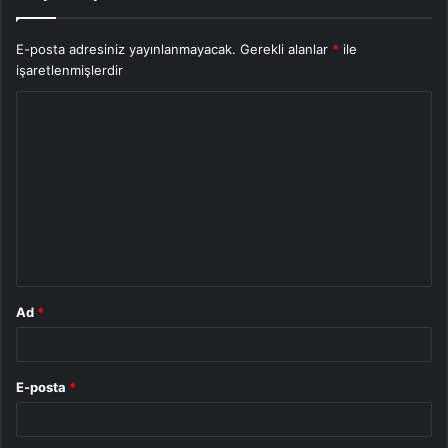
E-posta adresiniz yayınlanmayacak.
Gerekli alanlar
*
ile
işaretlenmişlerdir
Y
o
r
u
m
*
Ad
*
E-posta
*