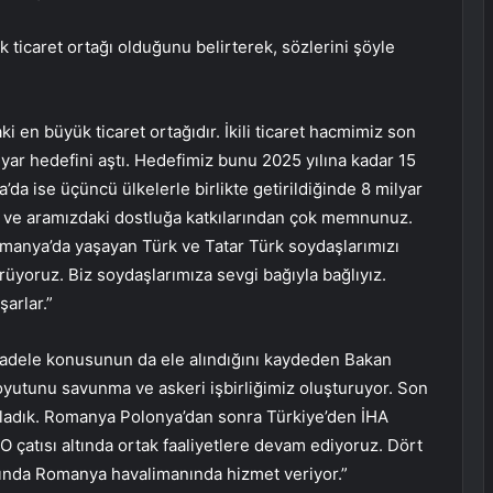
 ticaret ortağı olduğunu belirterek, sözlerini şöyle
en büyük ticaret ortağıdır. İkili ticaret hacmimiz son
milyar hedefini aştı. Hedefimiz bunu 2025 yılına kadar 15
da ise üçüncü ülkelerle birlikte getirildiğinde 8 milyar
an ve aramızdaki dostluğa katkılarından çok memnunuz.
omanya’da yaşayan Türk ve Tatar Türk soydaşlarımızı
üyoruz. Biz soydaşlarımıza sevgi bağıyla bağlıyız.
arlar.”
cadele konusunun da ele alındığını kaydeden Bakan
boyutunu savunma ve askeri işbirliğimiz oluşturuyor. Son
aladık. Romanya Polonya’dan sonra Türkiye’den İHA
O çatısı altında ortak faaliyetlere devam ediyoruz. Dört
ında Romanya havalimanında hizmet veriyor.”