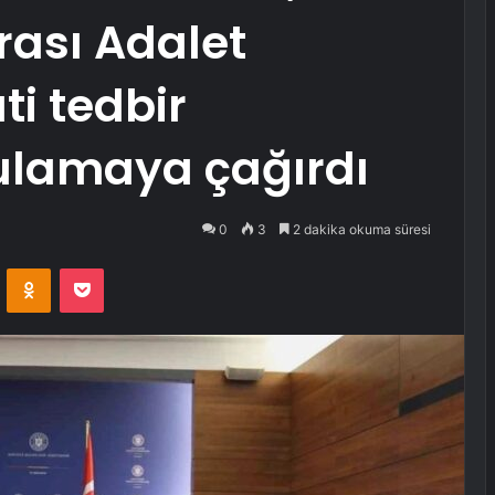
arası Adalet
ti tedbir
gulamaya çağırdı
0
3
2 dakika okuma süresi
VKontakte
Odnoklassniki
Pocket