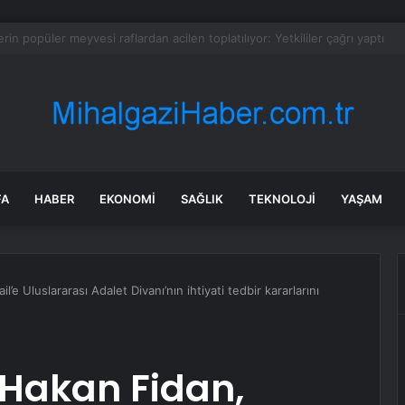
altındaki gizli mekanizma keşfedildi: Tohumlar yağmuru duyabiliyormuş
FA
HABER
EKONOMI
SAĞLIK
TEKNOLOJI
YAŞAM
il’e Uluslararası Adalet Divanı’nın ihtiyati tedbir kararlarını
ı Hakan Fidan,