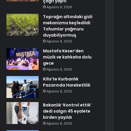
çağrı yaptı
Ağustos 9, 2026
Toprağın altındaki gizli
mekanizma keşfedildi:
Tohumlar yağmuru
duyabiliyormuş
Ağustos 9, 2026
Mustafa Keser’den
müzik ve kahkaha dolu
gece
Ağustos 9, 2026
Kilis’te Kurbanlık
Pazarında Hareketlilik
Ağustos 8, 2026
Bakanlık ‘Kontrol ettik’
dedi salgın 45 eyalete
birden yayıldı
Ağustos 8, 2026