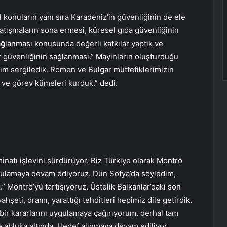
konuların yanı sıra Karadeniz’in güvenliğinin de ele
çatışmaların sona ermesi, küresel gıda güvenliğinin
ağlanması konusunda değerli katkılar yaptık ve
güvenliğinin sağlanması.” Mayınların oluşturduğu
aşım sergiledik. Romen ve Bulgar müttefiklerimizin
r ve görev kümeleri kurduk.” dedi.
natı işlevini sürdürüyor. Biz Türkiye olarak Montrö
uygulamaya devam ediyoruz. Dün Sofya’da söyledim,
 Montrö’yü tartışıyoruz. Üstelik Balkanlar’daki son
şeti, dramı, yarattığı tehditleri hepimiz dile getirdik.
tedbir kararlarını uygulamaya çağırıyorum. derhal tam
de abluka altında. Hedef alınmaya devam ediliyor.