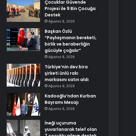
Çocuklar Güvende
Projesi ile 9 Bin Çocuğa
Destek
Ağustos 8, 2026
Başkan Özlü
“Paylaşmanın bereketi,
birlik ve beraberliğin
gücüyle çoğalır”
Ağustos 8, 2026
Türkiye’nin dev bira
şirketi ünlü rakı
markasını satın aldı
Ağustos 8, 2026
Kadooğlu’ndan Kurban
Bayramı Mesajı
Ağustos 8, 2026
İneği uçuruma
yuvarlanarak telef olan
7 çocuklu aileye destek