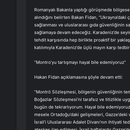
Romanyalı Bakanla yaptığı görüşmede bölgesel 
alındığını belirten Bakan Fidan, “Ukrayna’daki 
sağlanması ve uluslararası gıda güvenliğinin s
sağlamaya devam edeceğiz. Karadeniz’de seyir 
tehdit karşısında hep birlikte proaktif bir yakl
katılımıyla Karadeniz’de üçlü mayın karşı tedbi
“Montro’yu tartışmayı hayal bile edemiyoruz”
Hakan Fidan açıklamasına şöyle devam etti:
“Montrö Sözleşmesi, bölgenin güvenliğinin temi
Boğazlar Sözleşmesi’ni tarafsız ve titizlikle 
bugün de tekrarlıyorum. Hayal bile edemiyoruz.”
mesele Ortadoğu’daki gelişmeleri, Gazze’deki vah
İsrail’i Uluslararası Adalet Divanı’nın ihtiyati 
ateşkes ilan edilmesi. İsrail haftalardır Gazze’