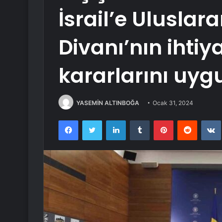
İsrail’e Uluslar
Divanı’nın ihtiya
kararlarını uy
YASEMİN ALTINBOĞA
Ocak 31, 2024
Facebook
Twitter
LinkedIn
Tumblr
Pinterest
Reddit