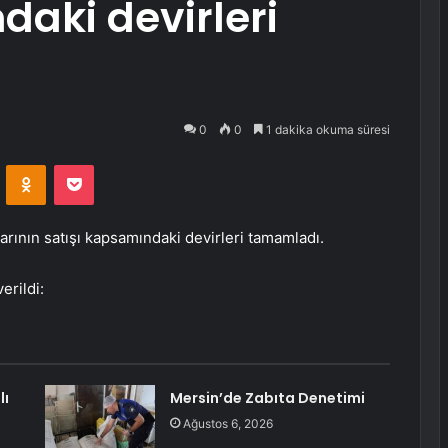
daki devirleri
0
0
1 dakika okuma süresi
VKontakte
Odnoklassniki
Pocket
larının satışı kapsamındaki devirleri tamamladı.
erildi:
lı
Mersin’de Zabıta Denetimi
Ağustos 6, 2026