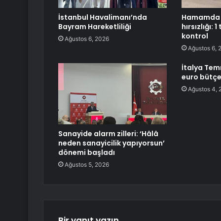
İstanbul Havalimanı’nda
Hamamda k
Bayram Hareketliliği
hırsızlığı: 
kontrol
Ağustos 6, 2026
Ağustos 6, 
İtalya Tem
euro bütçe 
Ağustos 4, 
Sanayide alarm zilleri: ‘Hâlâ
neden sanayicilik yapıyorsun’
dönemi başladı
Ağustos 5, 2026
Bir yanıt yazın