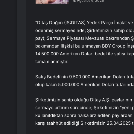
Ağustos 6, 2026
“Ditaş Doğan (IS:
DITAS
) Yedek Parça İmalat ve 
ödenmiş sermayesinde; Şirketimizin sahip old
pay); Sermaye Piyasası Mevzuatı bakımından Ş
bakımından ilişkisi bulunmayan BDY Group İnşaat
14.500.000 Amerikan Doları bedel ile satışı ka
tamamlanmıştır.
Satış Bedeli’nin 9.500.000 Amerikan Doları tutar
olup kalan 5.000.000 Amerikan Doları tutarındaki
Şirketimizin sahip olduğu Ditaş A.Ş. paylarının s
sermaye artırım sürecinde; Şirketimizin “yeni 
kullanıldıktan sonra halka arz edilen paylardan 
karşı taahhüt edildiği Şirketimizin 25.04.2025 t