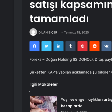
satışı kapsamın
tamamladı
DİLAN BİÇER
Temmuz 18, 2025
Facebook
Twitter
LinkedIn
Tumblr
Pinterest
Reddit
Foreks – Doğan Holding (IS:
DOHOL
), Ditaş pay
Şirket’ten KAP’a yapılan açıklamada şu bilgiler v
İlgili Makaleler
Yaşlı ve engelli aylıkları artış
hesaplarda