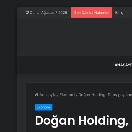
Bir şehir
Cuma, Ağustos 7 2026
Son Dakika Haberleri
ANASAY
Anasayfa
/
Ekonomi
/
Doğan Holding, Ditaş payların
Ekonomi
Doğan Holding, 