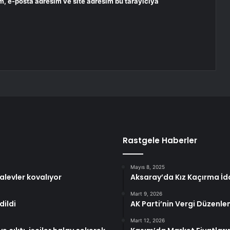
m, e-posta adresim ve site adresim bu tarayıcıya
Rastgele Haberler
Mayıs 8, 2025
alevler kovalıyor
Aksaray’da Kız Kaçırma İ
Mart 9, 2026
dildi
AK Parti’nin Vergi Düzenl
Mart 12, 2026