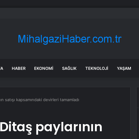
 resmen haritadan silindi: Halk tahliye edildi
FA
HABER
EKONOMI
SAĞLIK
TEKNOLOJI
YAŞAM
ın satışı kapsamındaki devirleri tamamladı
Ditaş paylarının