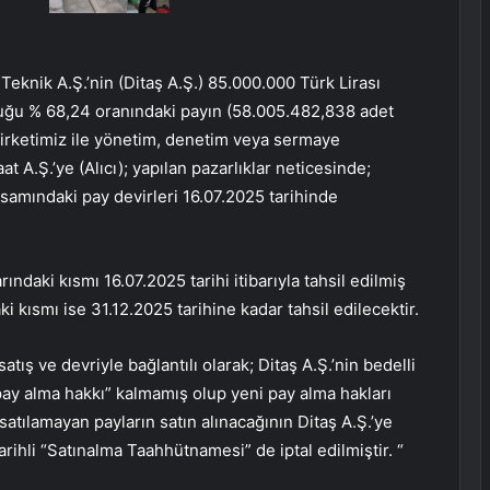
Teknik A.Ş.’nin (Ditaş A.Ş.) 85.000.000 Türk Lirası
uğu % 68,24 oranındaki payın (58.005.482,838 adet
irketimiz ile yönetim, denetim veya sermaye
 A.Ş.’ye (Alıcı); yapılan pazarlıklar neticesinde;
psamındaki pay devirleri 16.07.2025 tarihinde
ındaki kısmı 16.07.2025 tarihi itibarıyla tahsil edilmiş
 kısmı ise 31.12.2025 tarihine kadar tahsil edilecektir.
atış ve devriyle bağlantılı olarak; Ditaş A.Ş.’nin bedelli
pay alma hakkı” kalmamış olup yeni pay alma hakları
satılamayan payların satın alınacağının Ditaş A.Ş.’ye
arihli “Satınalma Taahhütnamesi” de iptal edilmiştir. “