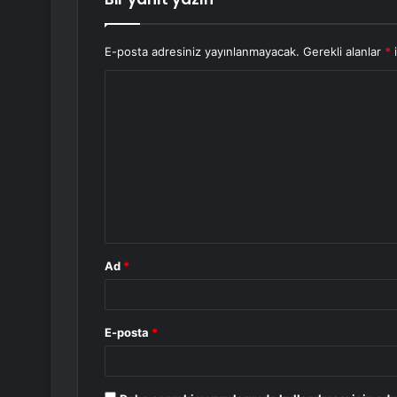
E-posta adresiniz yayınlanmayacak.
Gerekli alanlar
*
i
Y
o
r
u
m
*
Ad
*
E-posta
*