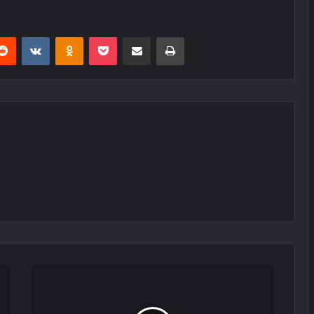
erest
Reddit
VKontakte
Odnoklassniki
Pocket
E-Posta ile paylaş
Yazdır