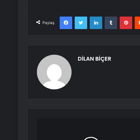
Facebook
Twitter
LinkedIn
Tumblr
Pint
Paylaş
DİLAN BİÇER