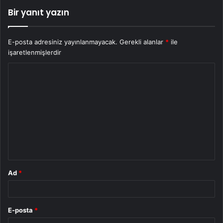
Bir yanıt yazın
E-posta adresiniz yayınlanmayacak.
Gerekli alanlar
*
ile
işaretlenmişlerdir
Y
o
r
u
m
*
Ad
*
E-posta
*