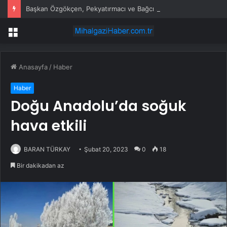
Başkan Özgökçen, Pekyatırmacı ve Bağcı Şefikcan Parkı’nda Vatandaşlarla Bir Araya Geldi
Menü
Anasayfa
/
Haber
Haber
Doğu Anadolu’da soğuk
hava etkili
BARAN TÜRKAY
Şubat 20, 2023
0
18
Bir dakikadan az