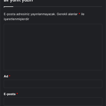
Bir yanıt yazın
E-posta adresiniz yayınlanmayacak.
Gerekli alanlar
*
ile
işaretlenmişlerdir
Y
o
r
u
m
*
Ad
*
E-posta
*