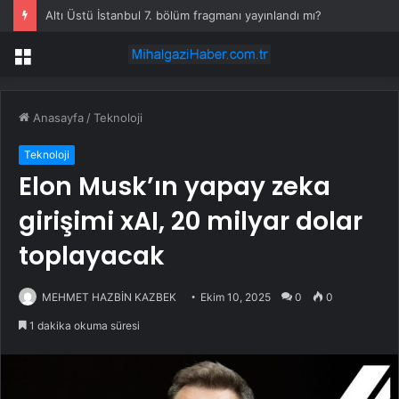
Altı Üstü İstanbul 7. bölüm fragmanı yayınlandı mı?
Menü
Anasayfa
/
Teknoloji
Teknoloji
Elon Musk’ın yapay zeka
girişimi xAI, 20 milyar dolar
toplayacak
MEHMET HAZBİN KAZBEK
Ekim 10, 2025
0
0
1 dakika okuma süresi