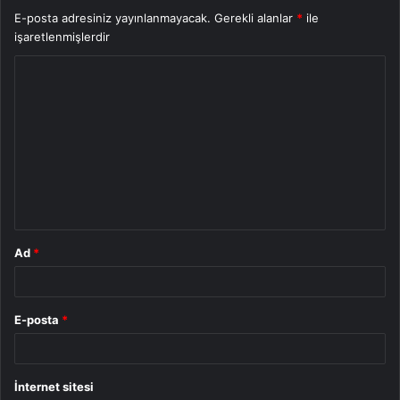
E-posta adresiniz yayınlanmayacak.
Gerekli alanlar
*
ile
işaretlenmişlerdir
Y
o
r
u
m
*
Ad
*
E-posta
*
İnternet sitesi