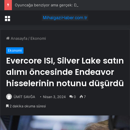
Oyuncağa benziyor ama gerçek: Dünyanın en küçük atı seçildi
Menü
Anasayfa
/
Ekonomi
Ekonomi
Evercore ISI, Silver Lake satın
alımı öncesinde Endeavor
hisselerinin notunu düşürdü
ÜMİT SAVĞA
Nisan 3, 2024
0
7
2 dakika okuma süresi