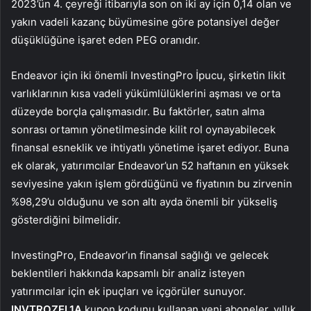
2023’ün 4. çeyreği itibarıyla son on iki ay için 0,14 olan ve
yakın vadeli kazanç büyümesine göre potansiyel değer
düşüklüğüne işaret eden PEG oranıdır.
Endeavor için iki önemli InvestingPro İpucu, şirketin likit
varlıklarının kısa vadeli yükümlülüklerini aşması ve orta
düzeyde borçla çalışmasıdır. Bu faktörler, satın alma
sonrası ortamın yönetilmesinde kilit rol oynayabilecek
finansal esneklik ve ihtiyatlı yönetime işaret ediyor. Buna
ek olarak, yatırımcılar Endeavor’un 52 haftanın en yüksek
seviyesine yakın işlem gördüğünü ve fiyatının bu zirvenin
%98,29’u olduğunu ve son altı ayda önemli bir yükseliş
gösterdiğini bilmelidir.
InvestingPro, Endeavor’ın finansal sağlığı ve gelecek
beklentileri hakkında kapsamlı bir analiz isteyen
yatırımcılar için ek ipuçları ve içgörüler sunuyor.
INVTROZEL1A
kupon kodunu kullanan yeni aboneler, yıllık