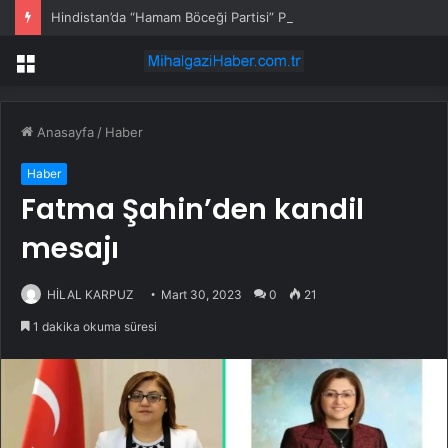
Hindistan’da “Hamam Böceği Partisi” Protestoları Büyüyor… Ana Muhalefet Partisi de Sokağa İndi
Menü
Anasayfa
/
Haber
Haber
Fatma Şahin’den kandil
mesajı
HİLAL KARPUZ
Mart 30, 2023
0
21
1 dakika okuma süresi