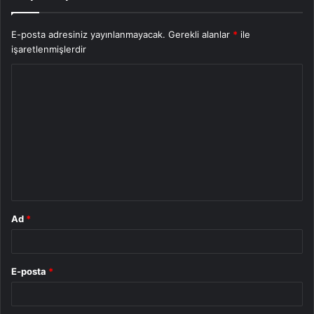
E-posta adresiniz yayınlanmayacak.
Gerekli alanlar
*
ile
işaretlenmişlerdir
Y
o
r
u
m
*
Ad
*
E-posta
*