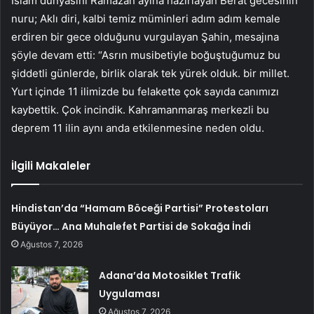
İslam dünyasını Ramazan ayına hazırlayan Berat gecesinin
nuru; Aklı diri, kalbi temiz müminleri adım adım kemale
erdiren bir gece olduğunu vurgulayan Şahin, mesajına
şöyle devam etti: “Asrın musibetiyle boğuştuğumuz bu
şiddetli günlerde, birlik olarak tek yürek olduk. bir millet.
Yurt içinde 11 ilimizde bu felakette çok sayıda canımızı
kaybettik. Çok incindik. Kahramanmaraş merkezli bu
deprem 11 ilin aynı anda etkilenmesine neden oldu.
İlgili Makaleler
Hindistan’da “Hamam Böceği Partisi” Protestoları
Büyüyor… Ana Muhalefet Partisi de Sokağa İndi
Ağustos 7, 2026
Adana’da Motosiklet Trafik
Uygulaması
Ağustos 7, 2026