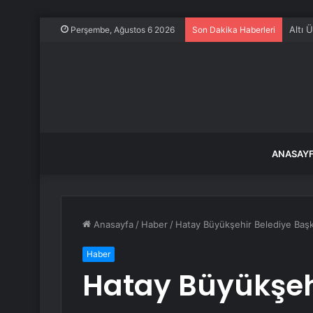
Altı 
Perşembe, Ağustos 6 2026
Son Dakika Haberleri
ANASAY
Anasayfa
/
Haber
/
Hatay Büyükşehir Belediye Başkan
Haber
Hatay Büyükşeh