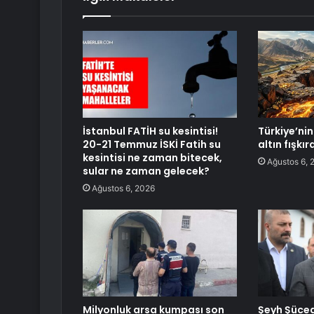
İstanbul FATİH su kesintisi!
Türkiye’nin 
20-21 Temmuz İSKİ Fatih su
altın fışkı
kesintisi ne zaman bitecek,
Ağustos 6, 
sular ne zaman gelecek?
Ağustos 6, 2026
Milyonluk arsa kumpası son
Şeyh Şüce