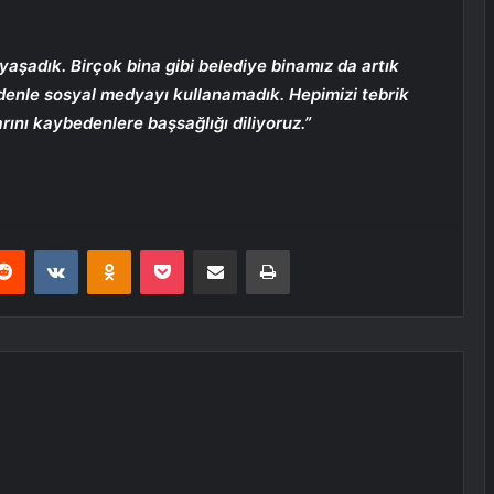
yaşadık. Birçok bina gibi belediye binamız da artık
denle sosyal medyayı kullanamadık. Hepimizi tebrik
rını kaybedenlere başsağlığı diliyoruz.”
erest
Reddit
VKontakte
Odnoklassniki
Pocket
E-Posta ile paylaş
Yazdır