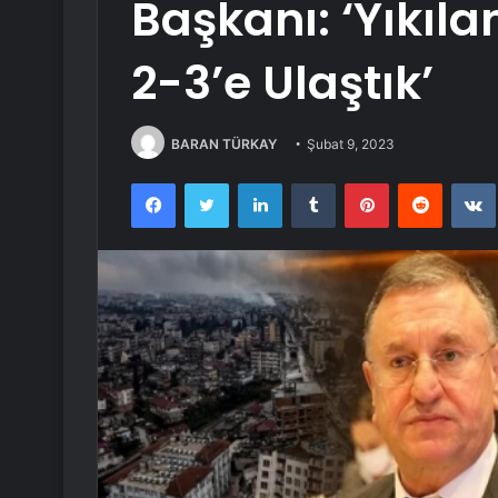
Başkanı: ‘Yıkıl
2-3’e Ulaştık’
BARAN TÜRKAY
Şubat 9, 2023
Facebook
Twitter
LinkedIn
Tumblr
Pinterest
Reddit