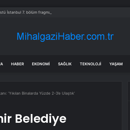
Üstü İstanbul 7. bölüm fragmanı yayınlandı mı?
FA
HABER
EKONOMI
SAĞLIK
TEKNOLOJI
YAŞAM
ı: ‘Yıkılan Binalarda Yüzde 2-3’e Ulaştık’
ir Belediye