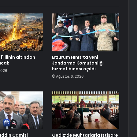
11 ilinin altından
Erzurum Hınıs’ta yeni
racak
Jandarma Komutanlığı
hizmet binası açıldı
2026
Ağustos 6, 2026
addin Camisi
Gediz’de Muhtarlarla İstişare