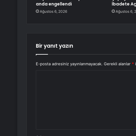
anda engellendi
İbadete Aç
Ağustos 6, 2026
Ağustos 6, 
Bir yanıt yazın
E-posta adresiniz yayınlanmayacak.
Gerekli alanlar
*
i
Y
o
r
u
m
*