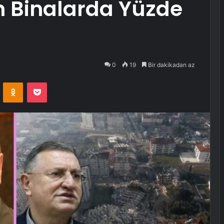
an Binalarda Yüzde
0
19
Bir dakikadan az
VKontakte
Odnoklassniki
Pocket