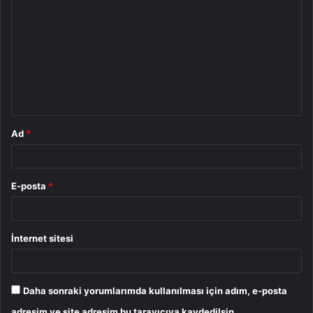
o
r
u
m
*
Ad
*
E-posta
*
İnternet sitesi
Daha sonraki yorumlarımda kullanılması için adım, e-posta
adresim ve site adresim bu tarayıcıya kaydedilsin.