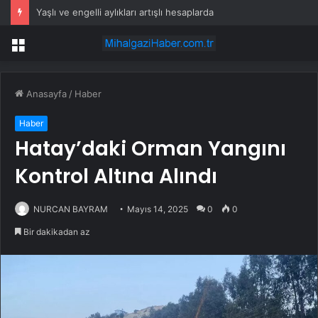
Yaşlı ve engelli aylıkları artışlı hesaplarda
Menü
Anasayfa
/
Haber
Haber
Hatay’daki Orman Yangını
Kontrol Altına Alındı
NURCAN BAYRAM
Mayıs 14, 2025
0
0
Bir dakikadan az