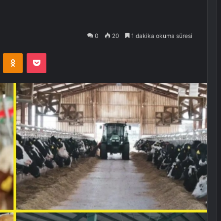
0
20
1 dakika okuma süresi
VKontakte
Odnoklassniki
Pocket