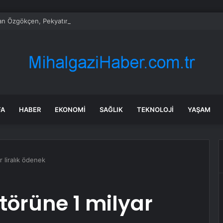
n Özgökçen, Pekyatırmacı ve Bağcı Şefikcan Parkı’nda Vatandaşlarla Bir 
FA
HABER
EKONOMI
SAĞLIK
TEKNOLOJI
YAŞAM
 liralık ödenek
törüne 1 milyar