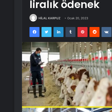
liralık ödenek
HİLAL KARPUZ
Ocak 20, 2023
Facebook
Twitter
LinkedIn
Tumblr
Pinterest
Reddit