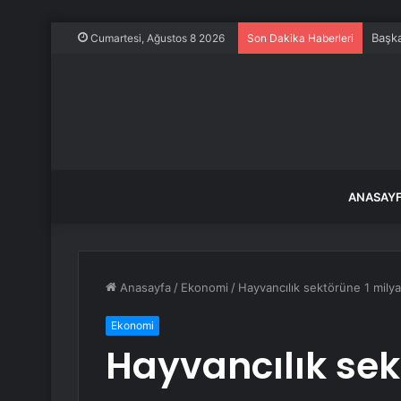
Başka
Cumartesi, Ağustos 8 2026
Son Dakika Haberleri
ANASAY
Anasayfa
/
Ekonomi
/
Hayvancılık sektörüne 1 milyar
Ekonomi
Hayvancılık sek