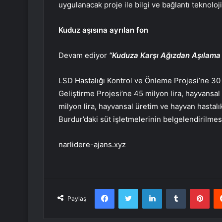
uygulanacak proje ile bilgi ve bağlantı teknoloji
Kuduz aşısına ayrılan fon
Devam ediyor
“Kuduza Karşı Ağızdan Aşılama 
LSD Hastalığı Kontrol ve Önleme Projesi’ne 30
Geliştirme Projesi’ne 45 milyon lira, hayvansal
milyon lira, hayvansal üretim ve hayvan hastalıkl
Burdur’daki süt işletmelerinin belgelendirilmesi
narlidere-ajans.xyz
Facebook
Twitter
LinkedIn
Tumblr
Pint
Paylaş