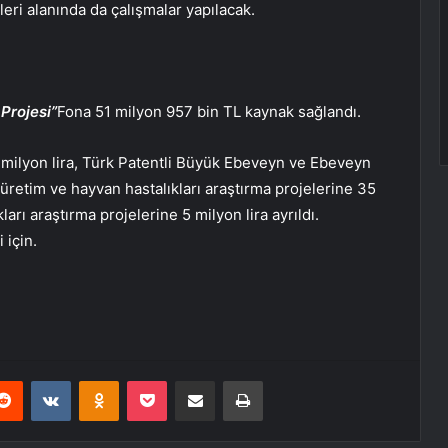
leri alanında da çalışmalar yapılacak.
Projesi”
Fona 51 milyon 957 bin TL kaynak sağlandı.
 milyon lira, Türk Patentli Büyük Ebeveyn ve Ebeveyn
 üretim ve hayvan hastalıkları araştırma projelerine 35
arı araştırma projelerine 5 milyon lira ayrıldı.
 için.
erest
Reddit
VKontakte
Odnoklassniki
Pocket
E-Posta ile paylaş
Yazdır