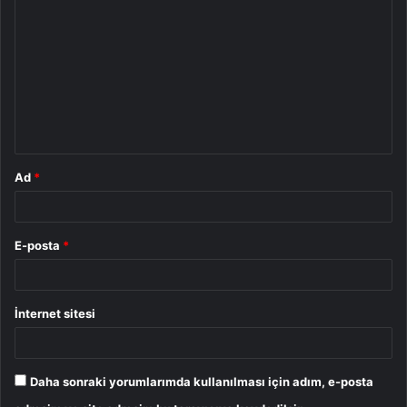
o
r
u
m
*
Ad
*
E-posta
*
İnternet sitesi
Daha sonraki yorumlarımda kullanılması için adım, e-posta