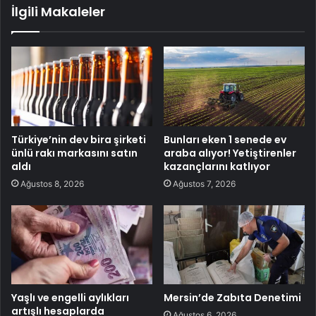
İlgili Makaleler
Türkiye’nin dev bira şirketi
Bunları eken 1 senede ev
ünlü rakı markasını satın
araba alıyor! Yetiştirenler
aldı
kazançlarını katlıyor
Ağustos 8, 2026
Ağustos 7, 2026
Yaşlı ve engelli aylıkları
Mersin’de Zabıta Denetimi
artışlı hesaplarda
Ağustos 6, 2026