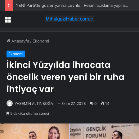
YENİ Parti’de gözler yarına çevrildi: Resmi açıklama yapılacak
Menü
Anasayfa
/
Ekonomi
Ekonomi
İkinci Yüzyılda ihracata
öncelik veren yeni bir ruha
ihtiyaç var
YASEMİN ALTINBOĞA
Ekim 27, 2023
0
14
5 dakika okuma süresi