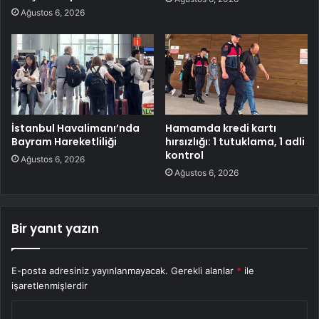
Ağustos 6, 2026
İstanbul Havalimanı’nda
Hamamda kredi kartı
Bayram Hareketliliği
hırsızlığı: 1 tutuklama, 1 adli
kontrol
Ağustos 6, 2026
Ağustos 6, 2026
Bir yanıt yazın
E-posta adresiniz yayınlanmayacak.
Gerekli alanlar
*
ile
işaretlenmişlerdir
Y