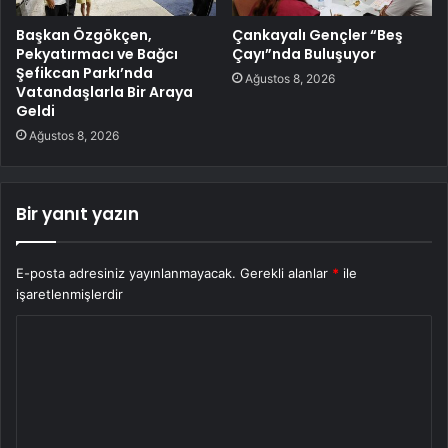
Başkan Özgökçen,
Çankayalı Gençler “Beş
Pekyatırmacı ve Bağcı
Çayı”nda Buluşuyor
Şefikcan Parkı’nda
Ağustos 8, 2026
Vatandaşlarla Bir Araya
Geldi
Ağustos 8, 2026
Bir yanıt yazın
E-posta adresiniz yayınlanmayacak.
Gerekli alanlar
*
ile
işaretlenmişlerdir
Y
o
r
u