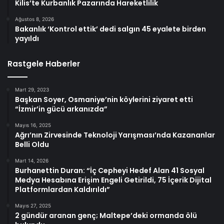
Kilis’te Kurbanlık Pazarında Hareketlilik
Ağustos 8, 2026
Bakanlık ‘Kontrol ettik’ dedi salgın 45 eyalete birden
yayıldı
Rastgele Haberler
Mart 29, 2023
Başkan Soyer, Osmaniye’nin köylerini ziyaret etti
“İzmir’in gücü arkanızda”
Mayıs 16, 2025
Ağrı’nın Zirvesinde Teknoloji Yarışması’nda Kazananlar
Belli Oldu
Mart 14, 2026
Burhanettin Duran: “İç Cepheyi Hedef Alan 41 Sosyal
Medya Hesabına Erişim Engeli Getirildi, 75 İçerik Dijital
Platformlardan Kaldırıldı”
Mayıs 27, 2025
2 gündür aranan genç; Maltepe’deki ormanda ölü