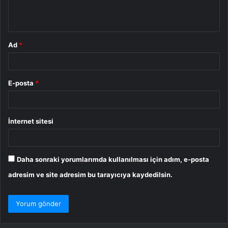
m
*
Ad
*
E-posta
*
İnternet sitesi
Daha sonraki yorumlarımda kullanılması için adım, e-posta
adresim ve site adresim bu tarayıcıya kaydedilsin.