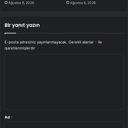
Ağustos 6, 2026
Ağustos 6, 2026
Bir yanıt yazın
E-posta adresiniz yayınlanmayacak.
Gerekli alanlar
*
ile
işaretlenmişlerdir
Y
o
r
u
m
*
Ad
*