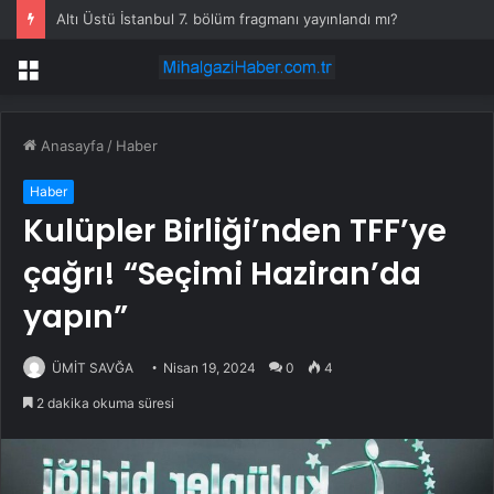
Altı Üstü İstanbul 7. bölüm fragmanı yayınlandı mı?
Menü
Anasayfa
/
Haber
Haber
Kulüpler Birliği’nden TFF’ye
çağrı! “Seçimi Haziran’da
yapın”
ÜMİT SAVĞA
Nisan 19, 2024
0
4
2 dakika okuma süresi