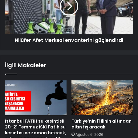
Nilüfer Afet Merkezi envanterini güçlendirdi
İlgili Makaleler
İstanbul FATİH su kesintisi!
Türkiye’nin 11 ilinin altından
20-21 Temmuz İSKİ Fatih su
altın fışkıracak
kesintisi ne zaman bitecek,
Ağustos 6, 2026