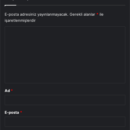
E-posta adresiniz yayınlanmayacak.
Gerekli alanlar
*
ile
işaretlenmişlerdir
Y
o
r
u
m
*
Ad
*
E-posta
*