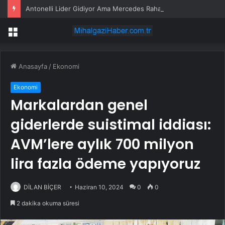
Antonelli Lider Gidiyor Ama Mercedes Rahat Değil
Menü
Anasayfa
/
Ekonomi
Ekonomi
Markalardan genel
giderlerde suistimal iddiası:
AVM’lere aylık 700 milyon
lira fazla ödeme yapıyoruz
DİLAN BİÇER
Haziran 10, 2024
0
0
2 dakika okuma süresi