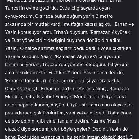
Tuncel’in evine götürdü. Evde bilgisayarda oyun
oynuyordum. O sırada bulunduğum yerin 3 metre
arkasında bir mutfak vardı, mutfağın kapısı açıktı. . Erhan ve
Yasin konuşuyorlardı. Erhan’ı duydum. ‘Ramazan Akyürek
ve Fuat yöneticidir’ dediğini duyunca dönüp dinledim.
Yasin, ‘O halde sırtımız sağlam’ dedi. dedi. Evden çıkarken
Yasin’e sordum. Yasin, ‘Ramazan Akyürek’i tanıyorum.
İsmini biliyorum, Trabzon’da yönetici olduğunu biliyorum
ama teknik direktör Fuat kim?’ dedi. Yasin bana dedi ki,
‘Erhan’ın tanıdıkları, diğer çocuğa bu işi yaptıracaktık.
Çocuk vazgeçti, Erhan onlardan referans almış, Ramazan
Müdürü, hatta İstanbul Emniyet Müdürü bile biliyor ama
onlar hepsi arkanda, düşün, büyük bir kahraman olacaksın,
pes edersen çok üzülürüm, seni yakarım’ dedi. Daha önce
de söylediğim gibi yine ‘tamam’ dedim. Yasin’e ‘Nasıl
olacak’ diye sordum. olur böyle şeyler?’ Dedim, Yasin de
bana ‘Doğrudan vuracaksın, bu senin imzan olacak’ dedi. O