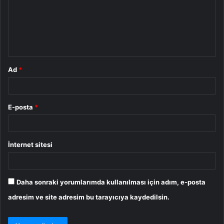
u
m
*
Ad
*
E-posta
*
İnternet sitesi
Daha sonraki yorumlarımda kullanılması için adım, e-posta
adresim ve site adresim bu tarayıcıya kaydedilsin.