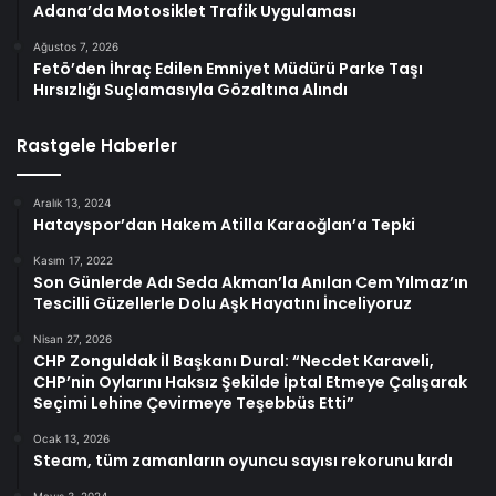
Adana’da Motosiklet Trafik Uygulaması
Ağustos 7, 2026
Fetö’den İhraç Edilen Emniyet Müdürü Parke Taşı
Hırsızlığı Suçlamasıyla Gözaltına Alındı
Rastgele Haberler
Aralık 13, 2024
Hatayspor’dan Hakem Atilla Karaoğlan’a Tepki
Kasım 17, 2022
Son Günlerde Adı Seda Akman’la Anılan Cem Yılmaz’ın
Tescilli Güzellerle Dolu Aşk Hayatını İnceliyoruz
Nisan 27, 2026
CHP Zonguldak İl Başkanı Dural: “Necdet Karaveli,
CHP’nin Oylarını Haksız Şekilde İptal Etmeye Çalışarak
Seçimi Lehine Çevirmeye Teşebbüs Etti”
Ocak 13, 2026
Steam, tüm zamanların oyuncu sayısı rekorunu kırdı