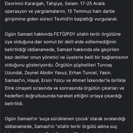
Devrimci Karargah, Tahşiye, Selam. 17-25 Aralık
operasyon ve yargılamalarını, 15 Temmuz hain darbe
girişimine giden süreci Tevhid’in başlattığı vurgulandı.
Ogün Samast hakkında FETÖ/PDY silahlı terör örgütüne
üye olduğuna dair somut bir delil elde edilemediğinin
belirtildiği iddianamede, Samast hakkında ele geçirilen
bazı deliller onun yönetici ve üyelerle belli bir bağlantısının
olduğunu gösteriyordu. Örgütün şüphelileri Tuncay
Uzundal, Zeynel Abidin Yavuz, Erhan Tuncel, Yasin.
Samast’ın, Hayal, Ersin Yolcu ve Ahmet İskender’le birlikte
Dink cinayeti sırasında ve sonrasında örgütün çıkarları ve
hedefleri doğrultusunda hareket ettiğini ortaya çıkardığı
belirtildi.
Ogün Samast’ın ‘suça sürüklenen çocuk’ olarak sıralandığı
iddianamede, Samast’ın “silahlı terör örgütü adına suç