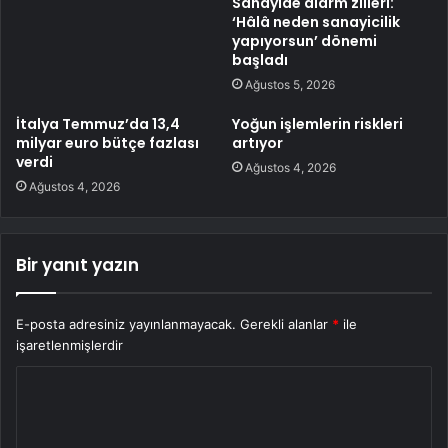
Sanayide alarm zilleri:
‘Hâlâ neden sanayicilik
yapıyorsun’ dönemi
başladı
Ağustos 5, 2026
İtalya Temmuz’da 13,4
Yoğun işlemlerin riskleri
milyar euro bütçe fazlası
artıyor
verdi
Ağustos 4, 2026
Ağustos 4, 2026
Bir yanıt yazın
E-posta adresiniz yayınlanmayacak.
Gerekli alanlar
*
ile
işaretlenmişlerdir
Y
o
r