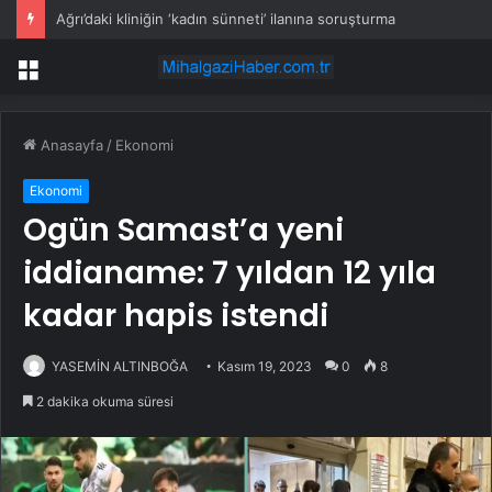
Ağrı’daki kliniğin ‘kadın sünneti’ ilanına soruşturma
Menü
Anasayfa
/
Ekonomi
Ekonomi
Ogün Samast’a yeni
iddianame: 7 yıldan 12 yıla
kadar hapis istendi
YASEMİN ALTINBOĞA
Kasım 19, 2023
0
8
2 dakika okuma süresi