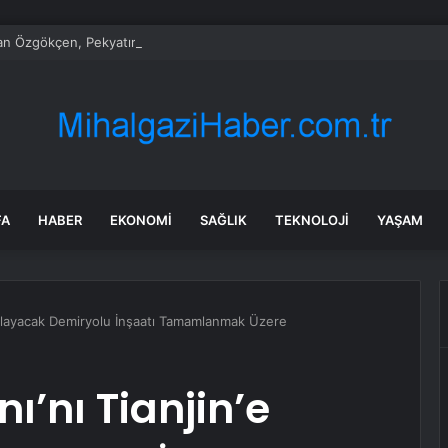
n Özgökçen, Pekyatırmacı ve Bağcı Şefikcan Parkı’nda Vatandaşlarla Bir 
FA
HABER
EKONOMI
SAĞLIK
TEKNOLOJI
YAŞAM
Bağlayacak Demiryolu İnşaatı Tamamlanmak Üzere
ı’nı Tianjin’e