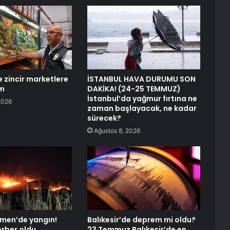
 zincir marketlere
İSTANBUL HAVA DURUMU SON
im
DAKİKA! (24-25 TEMMUZ)
İstanbul’da yağmur fırtına ne
2026
zaman başlayacak, ne kadar
sürecek?
Ağustos 8, 2026
men’de yangın!
Balıkesir’de deprem mi oldu?
erber oldu
23 Temmuz Balıkesir’de en