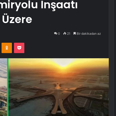
iryolu İnşaatı
Üzere
0
21
Bir dakikadan az
VKontakte
Odnoklassniki
Pocket