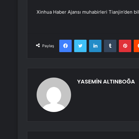
Xinhua Haber Ajansı muhabirleri Tianjin’den bi
Facebook
Twitter
LinkedIn
Tumblr
Pint
Paylaş
YASEMİN ALTINBOĞA