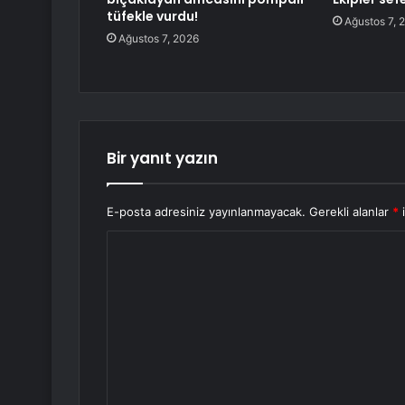
tüfekle vurdu!
Ağustos 7, 
Ağustos 7, 2026
Bir yanıt yazın
E-posta adresiniz yayınlanmayacak.
Gerekli alanlar
*
i
Y
o
r
u
m
*