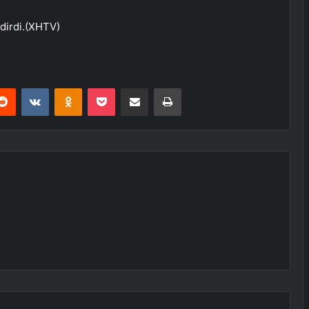
ldirdi.(XHTV)
erest
Reddit
VKontakte
Odnoklassniki
Pocket
E-Posta ile paylaş
Yazdır