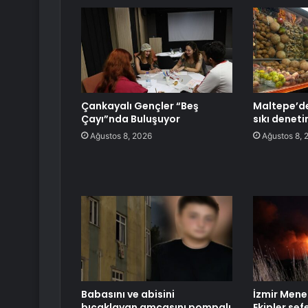
Çankayalı Gençler “Beş
Maltepe’de
Çayı”nda Buluşuyor
sıkı denet
Ağustos 8, 2026
Ağustos 8, 
Babasını ve abisini
İzmir Mene
bıçaklayan amcasını pompalı
Ekipler sef