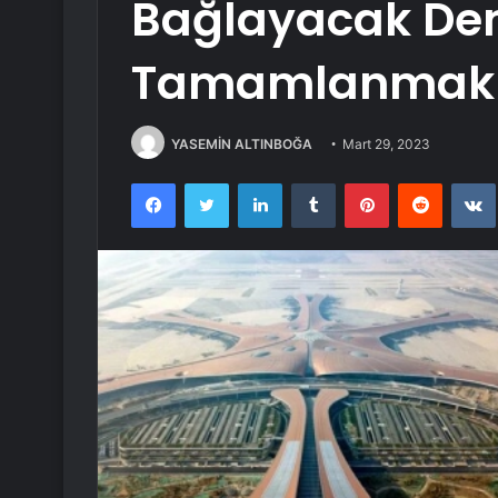
Bağlayacak Dem
Tamamlanmak 
YASEMİN ALTINBOĞA
Mart 29, 2023
Facebook
Twitter
LinkedIn
Tumblr
Pinterest
Reddit