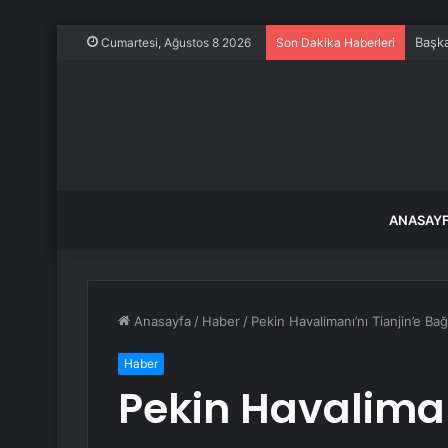
Başka
Cumartesi, Ağustos 8 2026
Son Dakika Haberleri
ANASAY
Anasayfa
/
Haber
/
Pekin Havalimanı’nı Tianjin’e 
Haber
Pekin Havaliman