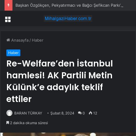
Başkan Özgökçen, Pekyatırmacı ve Bağcı Şefikcan Parkı’nda Vatandaşlarla Bir Araya Geldi
Menü
Anasayfa
/
Haber
Haber
Re-Welfare’den İstanbul
hamlesi! AK Partili Metin
Külünk’e adaylık teklif
ettiler
BARAN TÜRKAY
Şubat 8, 2024
0
12
2 dakika okuma süresi