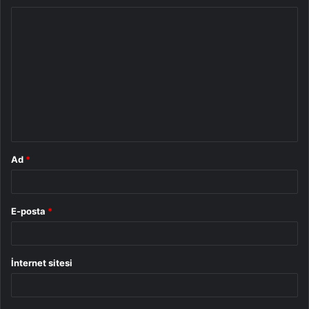
Y
o
r
u
m
*
Ad
*
E-posta
*
İnternet sitesi