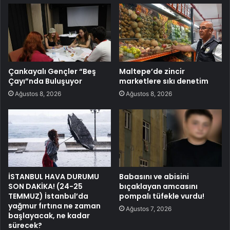
Çankayalı Gençler “Beş
Maltepe’de zincir
Çayı”nda Buluşuyor
marketlere sıkı denetim
Ağustos 8, 2026
Ağustos 8, 2026
İSTANBUL HAVA DURUMU
Babasını ve abisini
SON DAKİKA! (24-25
bıçaklayan amcasını
TEMMUZ) İstanbul’da
pompalı tüfekle vurdu!
yağmur fırtına ne zaman
Ağustos 7, 2026
başlayacak, ne kadar
sürecek?