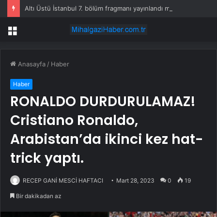
Altı Üstü İstanbul 7. bölüm fragmanı yayınlandı mı?
Menü
Anasayfa
/
Haber
Haber
RONALDO DURDURULAMAZ!
Cristiano Ronaldo,
Arabistan’da ikinci kez hat-
trick yaptı.
RECEP GANİ MESCİ HAFTACI
Mart 28, 2023
0
19
Bir dakikadan az