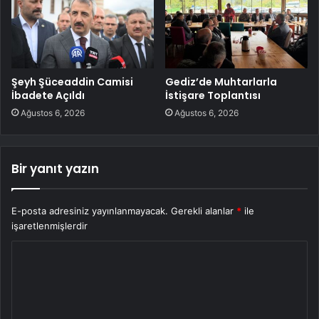
Şeyh Şüceaddin Camisi
Gediz’de Muhtarlarla
İbadete Açıldı
İstişare Toplantısı
Ağustos 6, 2026
Ağustos 6, 2026
Bir yanıt yazın
E-posta adresiniz yayınlanmayacak.
Gerekli alanlar
*
ile
işaretlenmişlerdir
Y
o
r
u