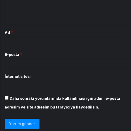
m
*
Ad
*
E-posta
*
İnternet sitesi
Daha sonraki yorumlarımda kullanılması için adım, e-posta
adresim ve site adresim bu tarayıcıya kaydedilsin.