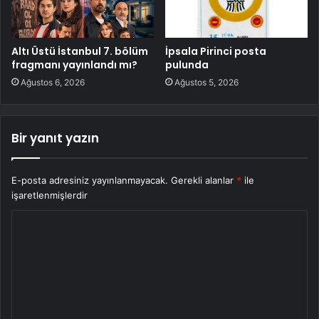
Altı Üstü İstanbul 7. bölüm
İpsala Pirinci posta
fragmanı yayınlandı mı?
pulunda
Ağustos 6, 2026
Ağustos 5, 2026
Bir yanıt yazın
E-posta adresiniz yayınlanmayacak.
Gerekli alanlar
*
ile
işaretlenmişlerdir
Y
o
r
u
m