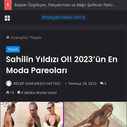
Başkan Özgökçen, Pekyatırmacı ve Bağcı Şefikcan Parkı’nda Vatandaşlarla Bir Araya Geldi
Menü
Anasayfa
/
Yaşam
Yaşam
Sahilin Yıldızı Ol! 2023’ün En
Moda Pareoları
RECEP GANİ MESCİ HAFTACI
Temmuz 28, 2023
0
14
4 dakika okuma süresi