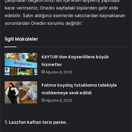
çalışmaları beğenirsiniz! Bu içerikten alışveriş yapmaya
karar verirseniz, Onedio sayfadaki kişilerden gelir elde
edebilir. Satın aldığınız eserlerde satıcılardan kaynaklanan
sorunlardan Onedio sorumlu değildir.’
İlgili Makaleler
KAYTUR’dan Kayserililere büyük
hizmetler
Ağustos 8, 2026
Fatma Soydaş tutuklama talebiyle
mahkemeye sevk edildi
Ağustos 8, 2026
1. Lazz1on kaftan tarzı pareo.