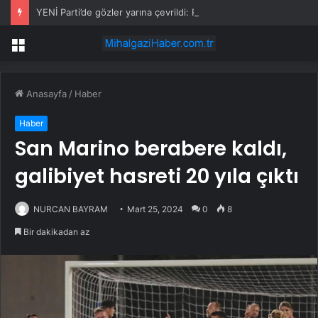
YENİ Parti’de gözler yarına çevrildi: Resmi açıklama yapılacak
Menü
Anasayfa
/
Haber
Haber
San Marino berabere kaldı,
galibiyet hasreti 20 yıla çıktı
NURCAN BAYRAM
Mart 25, 2024
0
8
Bir dakikadan az