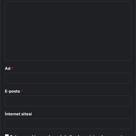
Y
o
r
u
m
*
Ad
*
E-posta
*
İnternet sitesi