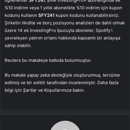
İlgilenenler
SFY24
2 yıllık InvestingPro+ aboneliğinde ek
%10 indirim veya 1 yıllık abonelikte %10 indirim için kupon
kodunu kullanın
SFY241
kupon kodunu kullanabilirsiniz.
Şirketin likidite ve borç pozisyonu analizleri de dahil olmak
üzere 14 ek InvestingPro İpucuyla aboneler, Spotify’ı
çevreleyen yatırım ortamı hakkında kapsamlı bir anlayışa
sahip olabilir.
Reuters bu makaleye katkıda bulunmuştur.
Bu makale yapay zeka desteğiyle oluşturulmuş, tercüme
edilmiş ve bir editör tarafından incelenmiştir. Daha fazla
bilgi için Şartlar ve Koşullarımıza bakın.