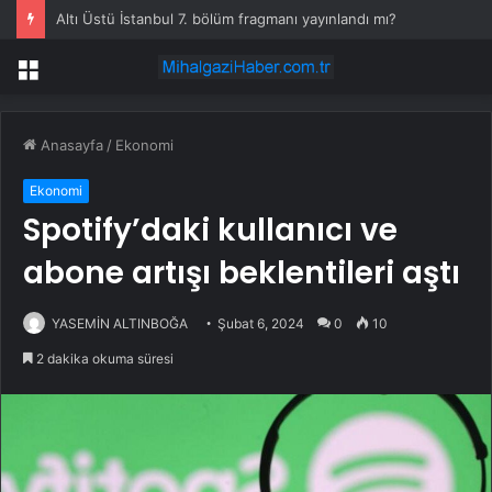
Altı Üstü İstanbul 7. bölüm fragmanı yayınlandı mı?
Menü
Anasayfa
/
Ekonomi
Ekonomi
Spotify’daki kullanıcı ve
abone artışı beklentileri aştı
YASEMİN ALTINBOĞA
Şubat 6, 2024
0
10
2 dakika okuma süresi