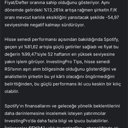
Fiyat/Defter oranına sahip olduğunu gösteriyor. Aynı
dönemde gelirdeki %13,26’lık artışa rağmen şirketin F/K
oranı mevcut karlılık eksikliğini yansıtacak şekilde -54,97
seviyesinde negatif kalmayı sürdürüyor.
Hisse senedi performansı açısından bakıldığında Spotify,
geçen yıl %81,62 artışla güçlü getiriler sağladı ve fiyat bu
değerin %99,47’siyle 52 haftanın en yüksek seviyesine
yakın işlem görüyor. InvestingPro Tips, hisse senedi
RSI’sının aşırı alım bölgesinde olduğunu gösterdiğini ve
analistlerin şirketin bu yıl kârlı olacağını öngörmediğini
belirttiğinden, bu güçlü performans iki ucu keskin bir kılıç
olabilir.
Spotify’ın finansallarını ve geleceğe yönelik beklentilerini
daha derinlemesine incelemek isteyen yatırımcılar
InvestingPro’da daha fazla bilgi ve ipucu bulabilirler.