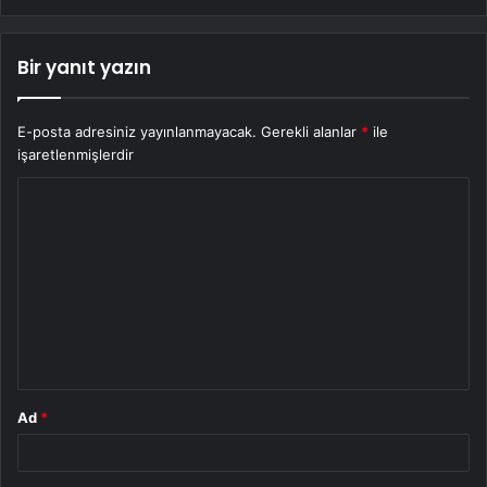
Bir yanıt yazın
E-posta adresiniz yayınlanmayacak.
Gerekli alanlar
*
ile
işaretlenmişlerdir
Y
o
r
u
m
*
Ad
*