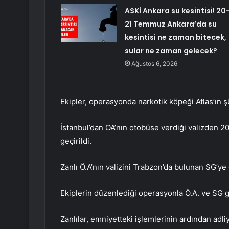
ASKİ Ankara su kesintisi! 20
21 Temmuz Ankara’da su
kesintisi ne zaman bitecek,
sular ne zaman gelecek?
Ağustos 6, 2026
Ekipler, operasyonda narkotik köpeği Atlas’ın ş
İstanbul’dan OA’nın otobüse verdiği valizden 2
geçirildi.
Zanlı Ö.A’nın valizini Trabzon’da bulunan SG’ye
Ekiplerin düzenlediği operasyonla Ö.A. ve SG gö
Zanlılar, emniyetteki işlemlerinin ardından adli