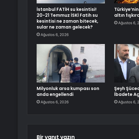
İstanbul FATİH su kesintisi!
Türkiye’nin 
20-21 Temmuz İSKİ Fatih su
altın fışkı
kesintisi ne zaman bitecek,
Ağustos 6, 
sular ne zaman gelecek?
Ağustos 6, 2026
Milyonluk arsa kumpası son
Şeyh Şüce
anda engellendi
İbadete Aç
Ağustos 6, 2026
Ağustos 6, 
Bir yanıt yazın