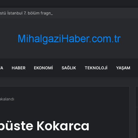
Üstü İstanbul 7. bölüm fragmanı yayınlandı mı?
FA
HABER
EKONOMI
SAĞLIK
TEKNOLOJI
YAŞAM
akalandı
büste Kokarca