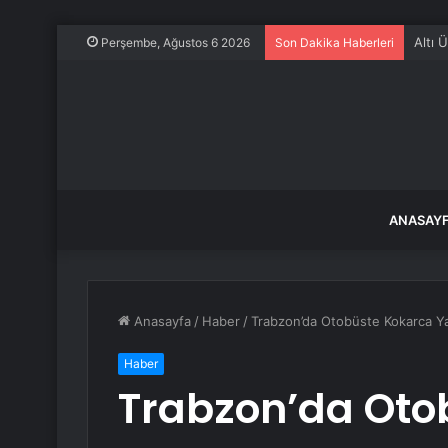
Altı 
Perşembe, Ağustos 6 2026
Son Dakika Haberleri
ANASAY
Anasayfa
/
Haber
/
Trabzon’da Otobüste Kokarca Y
Haber
Trabzon’da Oto