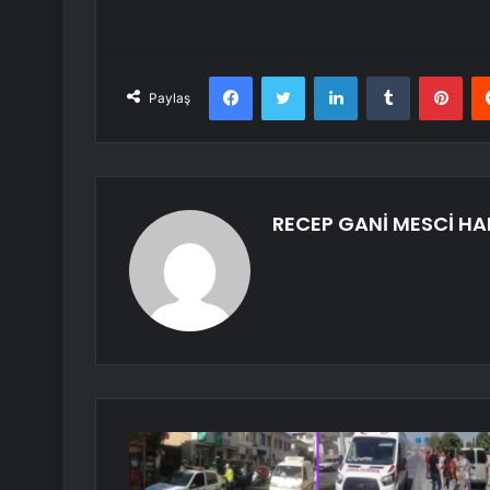
Facebook
Twitter
LinkedIn
Tumblr
Pint
Paylaş
RECEP GANİ MESCİ HA