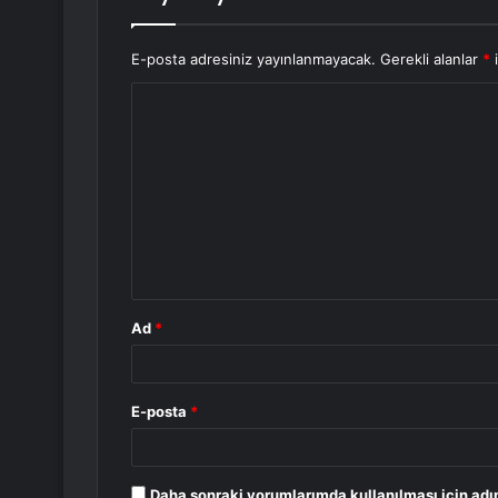
E-posta adresiniz yayınlanmayacak.
Gerekli alanlar
*
i
Y
o
r
u
m
*
Ad
*
E-posta
*
Daha sonraki yorumlarımda kullanılması için adı