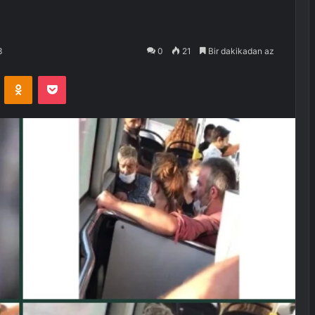
3
0
21
Bir dakikadan az
VKontakte
Odnoklassniki
Pocket