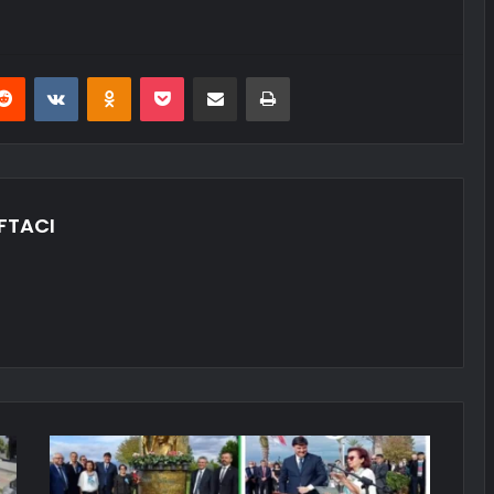
erest
Reddit
VKontakte
Odnoklassniki
Pocket
E-Posta ile paylaş
Yazdır
FTACI