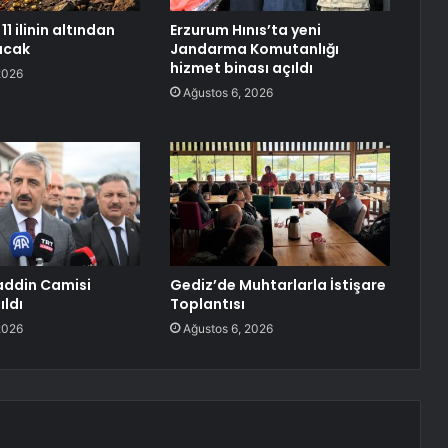
11 ilinin altından
Erzurum Hınıs’ta yeni
racak
Jandarma Komutanlığı
hizmet binası açıldı
2026
Ağustos 6, 2026
addin Camisi
Gediz’de Muhtarlarla İstişare
ıldı
Toplantısı
2026
Ağustos 6, 2026