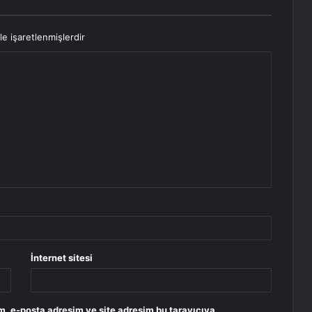
le işaretlenmişlerdir
İnternet sitesi
m, e-posta adresim ve site adresim bu tarayıcıya