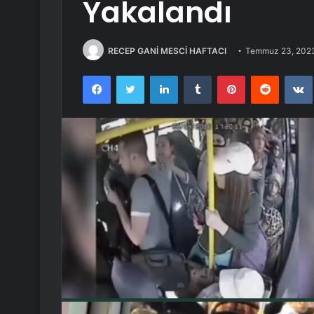
Yakalandı
RECEP GANİ MESCİ HAFTACI
Temmuz 23, 202
Facebook
Twitter
LinkedIn
Tumblr
Pinterest
Reddit