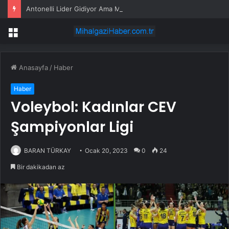
Antonelli Lider Gidiyor Ama Mercedes Rahat Değil
Menü
Anasayfa
/
Haber
Haber
Voleybol: Kadınlar CEV
Şampiyonlar Ligi
BARAN TÜRKAY
Ocak 20, 2023
0
24
Bir dakikadan az