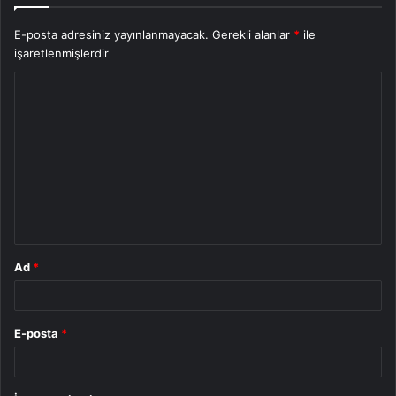
E-posta adresiniz yayınlanmayacak.
Gerekli alanlar
*
ile
işaretlenmişlerdir
Y
o
r
u
m
*
Ad
*
E-posta
*