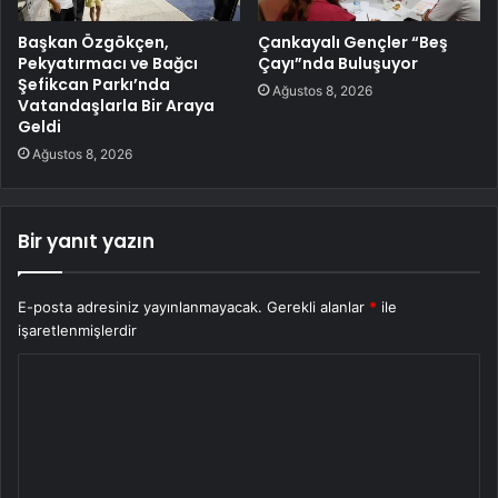
Başkan Özgökçen,
Çankayalı Gençler “Beş
Pekyatırmacı ve Bağcı
Çayı”nda Buluşuyor
Şefikcan Parkı’nda
Ağustos 8, 2026
Vatandaşlarla Bir Araya
Geldi
Ağustos 8, 2026
Bir yanıt yazın
E-posta adresiniz yayınlanmayacak.
Gerekli alanlar
*
ile
işaretlenmişlerdir
Y
o
r
u