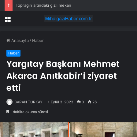
Toprağın altındaki gizli mekanizma keşfedildi: Tohumlar yağmuru duyabiliyormuş
Menü
Anasayfa
/
Haber
Haber
Yargıtay Başkanı Mehmet
Akarca Anıtkabir’i ziyaret
etti
BARAN TÜRKAY
Eylül 3, 2023
0
26
1 dakika okuma süresi