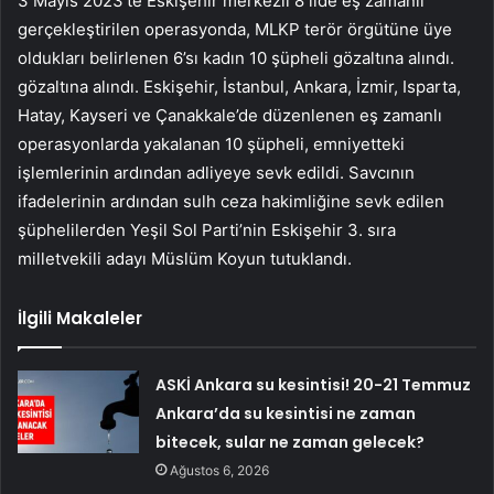
3 Mayıs 2023’te Eskişehir merkezli 8 ilde eş zamanlı
gerçekleştirilen operasyonda, MLKP terör örgütüne üye
oldukları belirlenen 6’sı kadın 10 şüpheli gözaltına alındı.
gözaltına alındı. Eskişehir, İstanbul, Ankara, İzmir, Isparta,
Hatay, Kayseri ve Çanakkale’de düzenlenen eş zamanlı
operasyonlarda yakalanan 10 şüpheli, emniyetteki
işlemlerinin ardından adliyeye sevk edildi. Savcının
ifadelerinin ardından sulh ceza hakimliğine sevk edilen
şüphelilerden Yeşil Sol Parti’nin Eskişehir 3. sıra
milletvekili adayı Müslüm Koyun tutuklandı.
İlgili Makaleler
ASKİ Ankara su kesintisi! 20-21 Temmuz
Ankara’da su kesintisi ne zaman
bitecek, sular ne zaman gelecek?
Ağustos 6, 2026