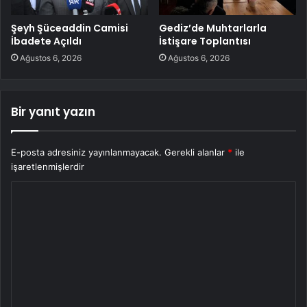
Şeyh Şüceaddin Camisi
Gediz’de Muhtarlarla
İbadete Açıldı
İstişare Toplantısı
Ağustos 6, 2026
Ağustos 6, 2026
Bir yanıt yazın
E-posta adresiniz yayınlanmayacak.
Gerekli alanlar
*
ile
işaretlenmişlerdir
Y
o
r
u
m
*