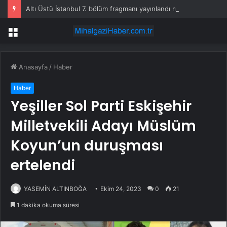
Altı Üstü İstanbul 7. bölüm fragmanı yayınlandı mı?
Menü
Anasayfa
/
Haber
Haber
Yeşiller Sol Parti Eskişehir
Milletvekili Adayı Müslüm
Koyun’un duruşması
ertelendi
YASEMİN ALTINBOĞA
Ekim 24, 2023
0
21
1 dakika okuma süresi