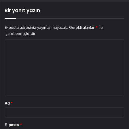
Bir yanıt yazın
E-posta adresiniz yayınlanmayacak.
Gerekli alanlar
*
ile
işaretlenmişlerdir
Y
o
r
u
m
*
Ad
*
E-posta
*