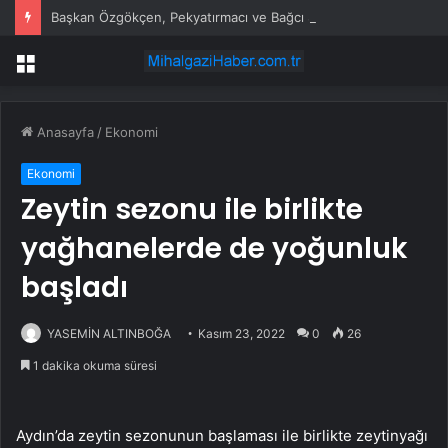
Başkan Özgökçen, Pekyatırmacı ve Bağcı Şefikcan Parkı’nda Vatandaşlarla Bir Araya Geldi
Menü
Anasayfa
/
Ekonomi
Ekonomi
Zeytin sezonu ile birlikte
yağhanelerde de yoğunluk
başladı
YASEMİN ALTINBOĞA
Kasım 23, 2022
0
26
1 dakika okuma süresi
Aydın’da zeytin sezonunun başlaması ile birlikte zeytinyağı