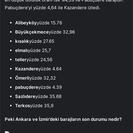
Pabuçdere’yi yüzde 4,64 ile Kazandere izledi.
Alibeyköy
yüzde 15.76
Büyükçekmece
yüzde 32,96
kısalık
yüzde 27.65
elmalı
yüzde 25,7
teller
yüzde 24,56
Kazandere
yüzde 4.64
Ömerli
yüzde 32,32
pabuçdere
yüzde 4.39
Sazlıdere
yüzde 35.68
Terkos
yüzde 35,9
Peki Ankara ve İzmir’deki barajların son durumu nedir?