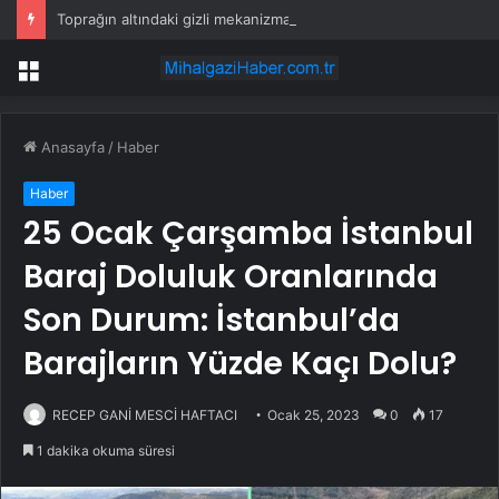
Toprağın altındaki gizli mekanizma keşfedildi: Tohumlar yağmuru duyabiliyormuş
Menü
Anasayfa
/
Haber
Haber
25 Ocak Çarşamba İstanbul
Baraj Doluluk Oranlarında
Son Durum: İstanbul’da
Barajların Yüzde Kaçı Dolu?
RECEP GANİ MESCİ HAFTACI
Ocak 25, 2023
0
17
1 dakika okuma süresi