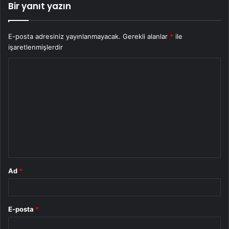
Bir yanıt yazın
E-posta adresiniz yayınlanmayacak.
Gerekli alanlar
*
ile
işaretlenmişlerdir
Y
o
r
u
m
*
Ad
*
E-posta
*