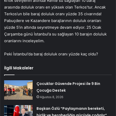
kritik seviyenin altında! Kente su sağlayan 10 baraj
arasında doluluk oranı en yüksek olan Terkos’tur. Ancak
Terkos’un bile baraj doluluk oranı yüzde 35 civarında!
Pabuçdere ve Kazandere barajlarının doluluk oranları
yüzde 5’in altında seyretmeye devam ediyor. 25 Ocak
Çarşamba günü İstanbul’a su sağlayan 10 barajın doluluk
oranlarını inceleyelim.
Peki İstanbul’da baraj doluluk oranı yüzde kaç oldu?
İlgili Makaleler
Çocuklar Güvende Projesi ile 9 Bin
Çocuğa Destek
Ağustos 8, 2026
Başkan Özlü “Paylaşmanın bereketi,
birlik ve beraberliğin gücüyle çoğalır”