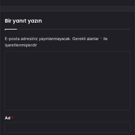
Bir yanıt yazın
E-posta adresiniz yayınlanmayacak.
Gerekli alanlar
*
ile
işaretlenmişlerdir
Y
o
r
u
m
*
Ad
*