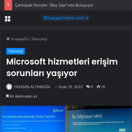
Çankayalı Gençler “Beş Çayı”nda Buluşuyor
Menü
Anasayfa
/
Teknoloji
Teknoloji
Microsoft hizmetleri erişim
sorunları yaşıyor
YASEMİN ALTINBOĞA
Ocak 25, 2023
0
19
Bir dakikadan az