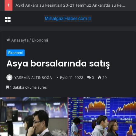
ASKİ Ankara su kesintisi! 20-21 Temmuz Ankara’da su kesintisi ne zaman bitecek, sular ne zaman gelecek?
Menü
Anasayfa
/
Ekonomi
Ekonomi
Asya borsalarında satış
YASEMİN ALTINBOĞA
Eylül 11, 2023
0
29
1 dakika okuma süresi