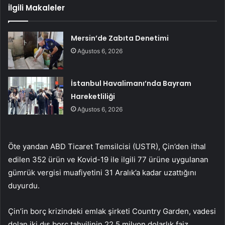
İlgili Makaleler
Mersin’de Zabıta Denetimi
Ağustos 6, 2026
İstanbul Havalimanı’nda Bayram
Hareketliliği
Ağustos 6, 2026
Öte yandan ABD Ticaret Temsilcisi (USTR), Çin’den ithal
edilen 352 ürün ve Kovid-19 ile ilgili 77 ürüne uygulanan
gümrük vergisi muafiyetini 31 Aralık’a kadar uzattığını
duyurdu.
Çin’in borç krizindeki emlak şirketi Country Garden, vadesi
dolan iki dış borç tahvilinin 22,5 milyon dolarlık faiz