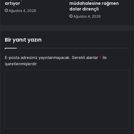
artıyor
müdahalesine rağmen
dolar dirençli
Ağustos 4, 2026
Ağustos 4, 2026
Bir yanıt yazın
E-posta adresiniz yayınlanmayacak.
Gerekli alanlar
*
ile
işaretlenmişlerdir
Y
o
r
u
m
*