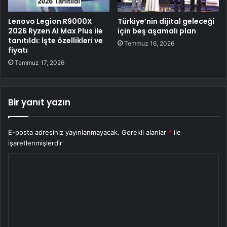
Lenovo Legion R9000X
Türkiye’nin dijital geleceği
2026 Ryzen AI Max Plus ile
için beş aşamalı plan
tanıtıldı: İşte özellikleri ve
Temmuz 16, 2026
fiyatı
Temmuz 17, 2026
Bir yanıt yazın
E-posta adresiniz yayınlanmayacak.
Gerekli alanlar
*
ile
işaretlenmişlerdir
Y
o
r
u
m