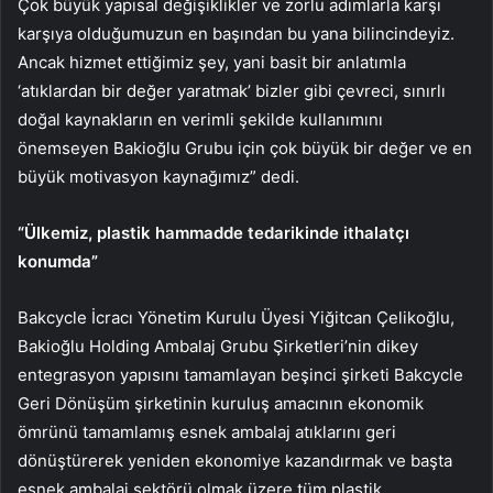
Çok büyük yapısal değişiklikler ve zorlu adımlarla karşı
karşıya olduğumuzun en başından bu yana bilincindeyiz.
Ancak hizmet ettiğimiz şey, yani basit bir anlatımla
‘atıklardan bir değer yaratmak’ bizler gibi çevreci, sınırlı
doğal kaynakların en verimli şekilde kullanımını
önemseyen Bakioğlu Grubu için çok büyük bir değer ve en
büyük motivasyon kaynağımız” dedi.
“Ülkemiz, plastik hammadde tedarikinde ithalatçı
konumda”
Bakcycle İcracı Yönetim Kurulu Üyesi Yiğitcan Çelikoğlu,
Bakioğlu Holding Ambalaj Grubu Şirketleri’nin dikey
entegrasyon yapısını tamamlayan beşinci şirketi Bakcycle
Geri Dönüşüm şirketinin kuruluş amacının ekonomik
ömrünü tamamlamış esnek ambalaj atıklarını geri
dönüştürerek yeniden ekonomiye kazandırmak ve başta
esnek ambalaj sektörü olmak üzere tüm plastik