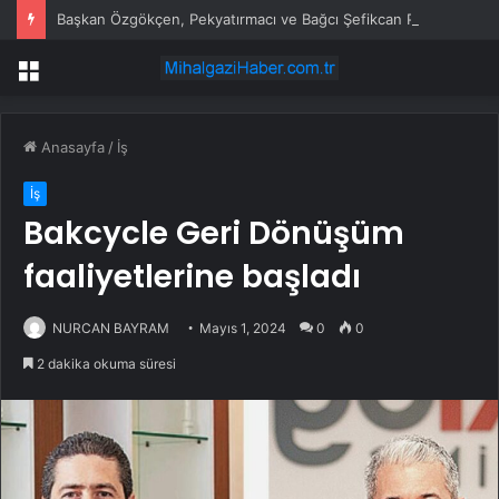
Başkan Özgökçen, Pekyatırmacı ve Bağcı Şefikcan Parkı’nda Vatandaşlarla Bir Araya Geldi
Menü
Anasayfa
/
İş
İş
Bakcycle Geri Dönüşüm
faaliyetlerine başladı
NURCAN BAYRAM
Mayıs 1, 2024
0
0
2 dakika okuma süresi