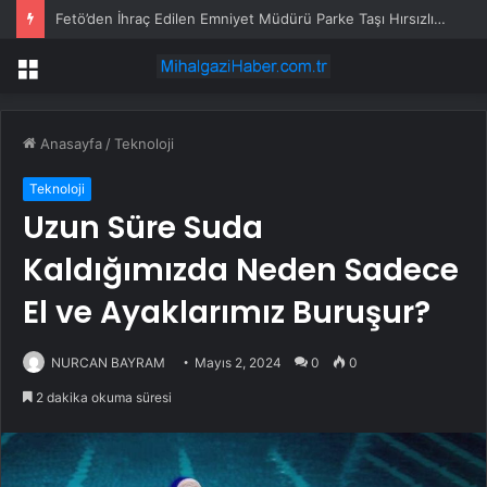
Fetö’den İhraç Edilen Emniyet Müdürü Parke Taşı Hırsızlığı Suçlamasıyla Gözaltına Alındı
Menü
Anasayfa
/
Teknoloji
Teknoloji
Uzun Süre Suda
Kaldığımızda Neden Sadece
El ve Ayaklarımız Buruşur?
NURCAN BAYRAM
Mayıs 2, 2024
0
0
2 dakika okuma süresi