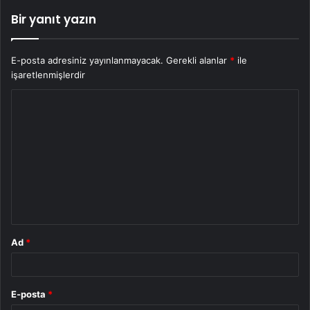
Bir yanıt yazın
E-posta adresiniz yayınlanmayacak.
Gerekli alanlar
*
ile
işaretlenmişlerdir
Y
o
r
u
m
*
Ad
*
E-posta
*