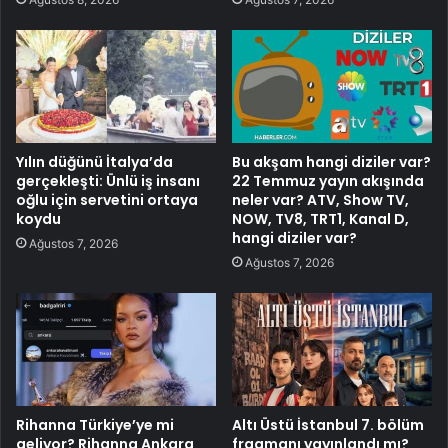
Yılın düğünü İtalya’da
Bu akşam hangi diziler var?
gerçekleşti: Ünlü iş insanı
22 Temmuz yayın akışında
oğlu için servetini ortaya
neler var? ATV, Show TV,
koydu
NOW, TV8, TRT1, Kanal D,
hangi diziler var?
Ağustos 7, 2026
Ağustos 7, 2026
Rihanna Türkiye’ye mi
Altı Üstü İstanbul 7. bölüm
geliyor? Rihanna Ankara
fragmanı yayınlandı mı?