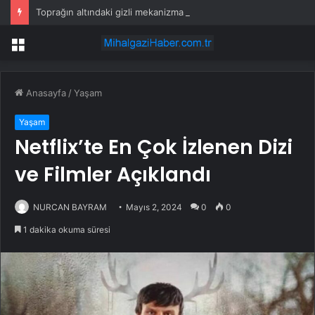
Toprağın altındaki gizli mekanizma keşfedildi: Tohumlar yağmuru duyabiliyormuş
Menü
Anasayfa
/
Yaşam
Yaşam
Netflix’te En Çok İzlenen Dizi
ve Filmler Açıklandı
NURCAN BAYRAM
Mayıs 2, 2024
0
0
1 dakika okuma süresi