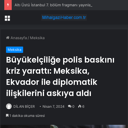
Altı Üstü İstanbul 7. bölüm fragmanı yayınlandı mı?
Menü
Anasayfa
/
Meksika
Meksika
Büyükelçiliğe polis baskını
kriz yarattı: Meksika,
Ekvador ile diplomatik
ilişkilerini askıya aldı
DİLAN BİÇER
Nisan 7, 2024
0
6
1 dakika okuma süresi