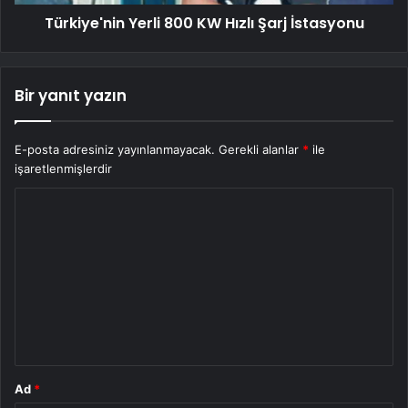
Türkiye'nin Yerli 800 KW Hızlı Şarj İstasyonu
Bir yanıt yazın
E-posta adresiniz yayınlanmayacak.
Gerekli alanlar
*
ile
işaretlenmişlerdir
Y
o
r
u
m
*
Ad
*