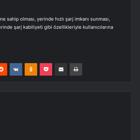
e sahip olması, yerinde hızlı şarj imkanı sunması,
nde şarj kabiliyeti gibi özellikleriyle kullanıcılarına
erest
Reddit
VKontakte
Odnoklassniki
Pocket
E-Posta ile paylaş
Yazdır