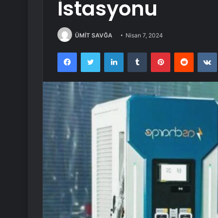
İstasyonu
ÜMİT SAVĞA
Nisan 7, 2024
Facebook
Twitter
LinkedIn
Tumblr
Pinterest
Reddit