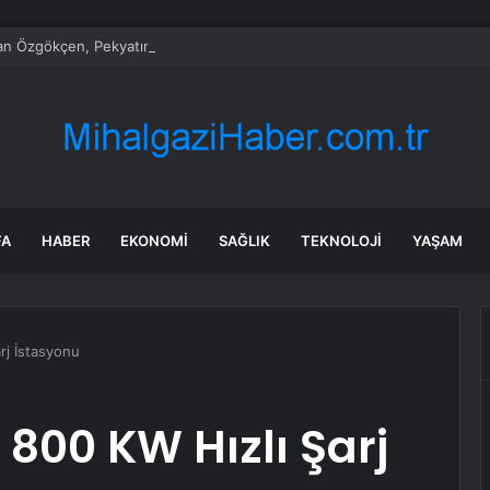
n Özgökçen, Pekyatırmacı ve Bağcı Şefikcan Parkı’nda Vatandaşlarla Bir 
FA
HABER
EKONOMI
SAĞLIK
TEKNOLOJI
YAŞAM
arj İstasyonu
i 800 KW Hızlı Şarj