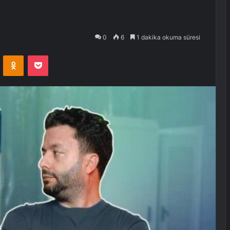
0
6
1 dakika okuma süresi
VKontakte
Odnoklassniki
Pocket